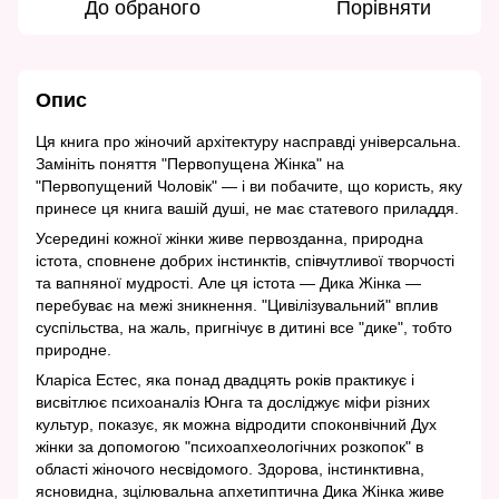
До обраного
Порівняти
Опис
Ця книга про жіночий архітектуру насправді універсальна.
Замініть поняття "Первопущена Жінка" на
"Первопущений Чоловік" — і ви побачите, що користь, яку
принесе ця книга вашій душі, не має статевого приладдя.
Усередині кожної жінки живе первозданна, природна
істота, сповнене добрих інстинктів, співчутливої творчості
та вапняної мудрості. Але ця істота — Дика Жінка —
перебуває на межі зникнення. "Цивілізувальний" вплив
суспільства, на жаль, пригнічує в дитині все "дике", тобто
природне.
Клаpiса Естес, яка понад двадцять років практикує і
висвітлює психоаналіз Юнга та досліджує міфи різних
культур, показує, як можна відродити споконвічний Дух
жінки за допомогою "психоапхеологічних розкопок" в
області жіночого несвідомого. Здорова, інстинктивна,
ясновидна, зцілювальна апхетиптична Дика Жінка живе