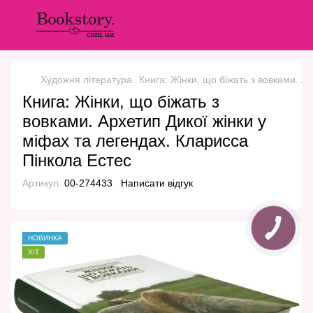
Художня література
Книга: Жінки, що біжать з вовками. А
Книга: Жінки, що біжать з
вовками. Архетип Дикої жінки у
міфах та легендах. Кларисса
Пінкола Естес
Артикул:
00-274433
Написати відгук
НОВИНКА
ХІТ