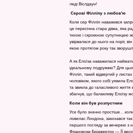
леді Віслдаун!
Серові Філліпу з любов'ю
Коли сер Філліп наважився запр
це пересічна стара дівка, яка р
тихою і скромною супутницею жи
увірвалася до нього на поріг, ві
якою протягом року так зворушл
А як Елоїза наважилася наймати
ідеальному подружжю? Для цього 
Філліп, такий відвертий у листа
чоловіком, якого собі уявила Е
та звикла до галасливого життя в
збагнув, що балакливу Елоїзу 
Коли він був розпустним
Усе було значно простіше... кол
ловелас Лондона, закохався так 
першого погляду за вечерею з на
Франчески Бріджертон — ЇЇ весі