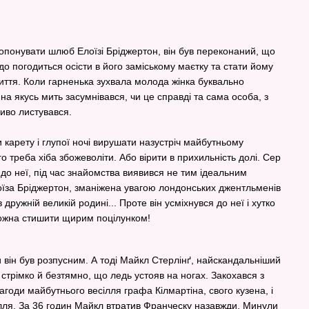
опонувати шлюб Елоїзі Бріджертон, він був переконаний, що
адо погодиться осісти в його заміському маєтку та стати йому
ття. Коли гарненька зухвала молода жінка буквально
н на якусь мить засумнівався, чи це справді та сама особа, з
иво листувався.
 карету і глупої ночі вирушати назустріч майбутньому
треба хіба збожеволіти. Або вірити в прихильність долі. Сер
х до неї, під час знайомства виявився не тим ідеальним
лоїза Бріджертон, зманіжена увагою лондонських джентльменів
 дружній великій родині... Проте він усміхнувся до неї і хутко
можна стишити щирим поцілунком!
и він був розпусним. А тоді Майкл Стерлінґ, найскандальніший
стрімко й безтямно, що ледь устояв на ногах. Закохався з
годи майбутнього весілля графа Кілмартіна, свого кузена, і
лля. За 36 годин Майкл втратив Франческу назавжди. Минули