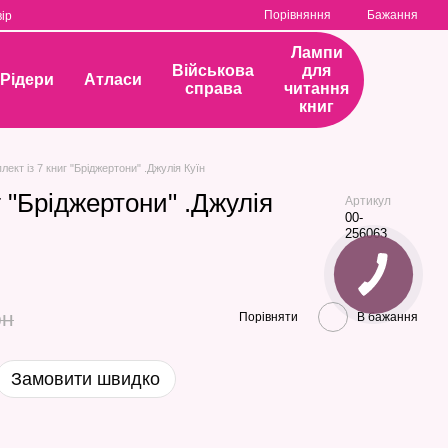
Порівняння
Бажання
ір
Лампи
Військова
для
Рідери
Атласи
справа
читання
книг
лект із 7 книг "Бріджертони" .Джулія Куїн
г "Бріджертони" .Джулія
Артикул
00-
256063
рн
Порівняти
В бажання
Замовити швидко