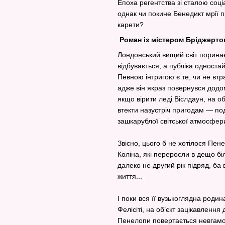
Епоха регентства зі сталою со
однак чи покине Бенедикт мрії 
карети?
Роман із містером Бріджерт
Лондонський вищий світ поринає 
відбувається, а публіка одностай
Певною інтригою є те, чи не втр
адже він якраз повернувся додо
якщо вірити леді Віслдаун, на об
втекти назустріч пригодам — по
зашкарублої світської атмосфер
Звісно, цього б не хотілося Пен
Коліна, які переросли в дещо бі
далеко не другий рік підряд, ба
життя...
І поки вся її вузькоглядна роди
Фелісіті, на об’єкт зацікавленн
Пенелопи повертається невгамо