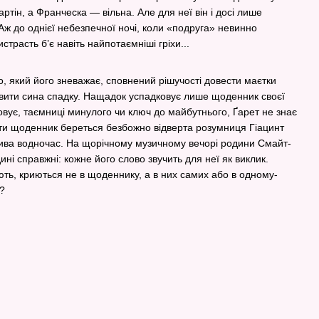
тін, а Франческа — вільна. Але для неї він і досі лише
 Аж до однієї небезпечної ночі, коли «подруга» невинно
страсть б’є навіть найпотаємніші гріхи...
о, який його зневажає, сповнений рішучості довести маєтки
авити сина спадку. Нащадок успадковує лише щоденник своєї
ховує, таємниці минулого чи ключ до майбутнього, Ґарет не знає
сти щоденник береться безбожно відверта розумниця Гіацинт
лива водночас. На щорічному музичному вечорі родини Смайт-
єдині справжні: кожне його слово звучить для неї як виклик.
ють, криються не в щоденнику, а в них самих або в одному-
?