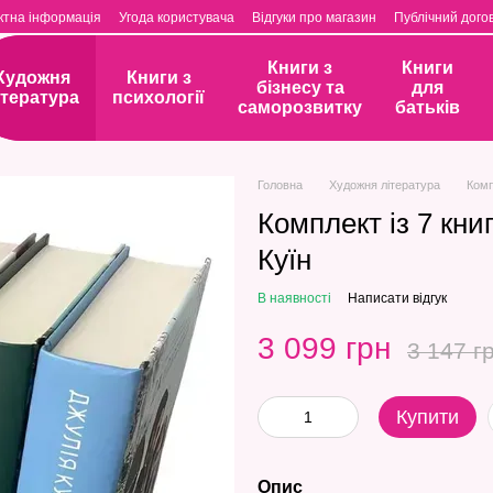
ктна інформація
Угода користувача
Відгуки про магазин
Публічний догов
Книги з
Книги
Художня
Книги з
бізнесу та
для
ітература
психології
саморозвитку
батьків
Головна
Художня література
Комп
Комплект із 7 кни
Куїн
В наявності
Написати відгук
3 099 грн
3 147 г
Купити
Опис