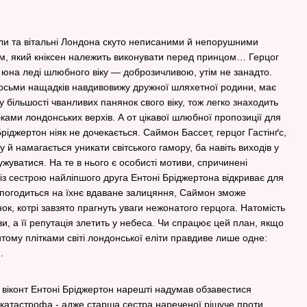
зали та вітальні Лондона скуто неписаними й непорушними
ом, який кніксен належить виконувати перед принцом… Герцог
 юна леді шлюбного віку — доброзичливою, утім не занадто.
восьми нащадків навдивовижу дружної шляхетної родини, має
у більшості чванливих панянок свого віку, тож легко знаходить
бками лондонських верхів. А от цікавої шлюбної пропозиції для
Бріджертон ніяк не дочекається. Саймон Бассет, герцог Гастінґс,
 й намагається уникати світського гамору, ба навіть виходів у
ужуватися. На те в нього є особисті мотиви, спричинені
з сестрою найліпшого друга Ентоні Бріджертона відкриває для
погодиться на їхнє вдаване залицяння, Саймон зможе
к, котрі завзято прагнуть уваги нежонатого герцога. Натомість
, а її репутація злетить у небеса. Чи спрацює цей план, якщо
тому плітками світі лондонської еліти правдиве лише одне:
.
а віконт Ентоні Бріджертон нарешті надумав обзавестися
 катастрофа - адже старша сестра нареченої рішуче проти