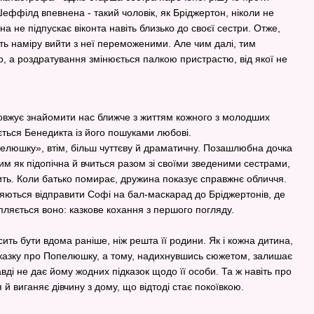
еффілд впевнена - такий чоловік, як Бріджертон, ніколи не
а не підпускає віконта навіть близько до своєї сестри. Отже,
ають наміру вийти з неї переможеними. Але чим далі, тим
о, а роздратування змінюється палкою пристрастю, від якої не
одовжує знайомити нас ближче з життям кожного з молодших
ається Бенедикта із його пошуками любові.
елюшку», втім, більш чуттєву й драматичну. Позашлюбна дочка
им як підопічна й вчиться разом зі своїми зведеними сестрами,
шить. Коли батько помирає, дружина показує справжнє обличчя.
ляються відправити Софі на бал-маскарад до Бріджертонів, де
пляється воно: казкове кохання з першого погляду.
ть бути вдома раніше, ніж решта її родини. Як і кожна дитина,
і казку про Попелюшку, а тому, надихнувшись сюжетом, залишає
вді не дає йому жодних підказок щодо її особи. Та ж навіть про
 й виганяє дівчину з дому, що відтоді стає покоївкою.