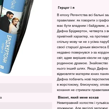
Герцог і я
В епоху Регентства всі бальні 
правилами: як говорити з граф
має бути владним і байдужим, а
Дафна Бріджертон, четверта з 
привітний характер, на противаг
спільну мову чи не з усіма пару
своєї старшої доньки віконтеса 
недавно повернувся з-за кордону
світ, адже вирішив ніколи не одр
родинною драмою. Знайомство і
нього інший шлях. Якщо Дафна 
відмовляти матерям юних паняно
Дафна побачить нові перспективи
в жорстокому, блискучому, опови
кохання не стримати правилами
Віконт, який мене кохав
ка
Невиправний холостяк і гульвіс
дружиною. Але весіллі загрожує