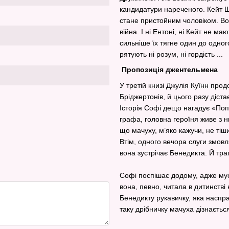
кандидатури нареченого. Кейт Ш
стане пристойним чоловіком. Вон
війна. І ні Ентоні, ні Кейт не м
сильніше їх тягне один до одног
рятують ні розум, ні гордість ...
Пропозиція джентельмена
У третій книзі Джулія Куїнн пр
Бріджертонів, й цього разу діст
Історія Софі дещо нагадує «Поп
графа, головна героїня живе з н
що мачуху, м’яко кажучи, не ті
Втім, одного вечора слуги змов
вона зустрічає Бенедикта. Й тра
Софі поспішає додому, адже муси
вона, певно, читала в дитинств
Бенедикту рукавичку, яка наспра
таку дрібничку мачуха дізнається