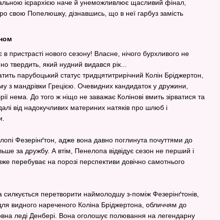
ціальною ієрархією наче й унеможливлює щасливий фінал,
про свою Попелюшку, дізнавшись, що в неї гарбуз замість
оном
в пристрасті нового сезону! Власне, нічого бурхливого не
но твердить, який нудний видався рік...
атить парубоцький статус тридцятитрирічний Колін Бріджертон,
му з мандрівки Грецією. Очевидних кандидаток у дружини,
рії нема. До того ж ніщо не заважає Колінові вмить зірватися та
далі від надокучливих материних натяків про шлюб і
и.
елопі Фезерінґтон, адже вона давно поглинута почуттями до
льше за дружбу. А втім, Пенелопа відвідує сезон не перший і
 вже перебуває на порозі перспективи довічно самотнього
на силкується перетворити наймолодшу з-поміж Фезерінґтонів,
я для видного нареченого Коліна Бріджертона, обличчям до
вна леді Денбері. Вона оголошує полювання на легендарну