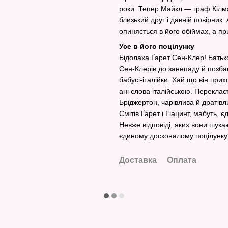
роки. Тепер Майкл — граф Кілмар
близький друг і давній повірник.
опиняється в його обіймах, а при
Усе в його поцілунку
Бідолаха Ґарет Сен-Клер! Батьк
Сен-Клерів до занепаду й позб
бабусі-італійки. Хай що він при
ані слова італійською. Перекла
Бріджертон, чарівлива й дратів
Смітів Ґарет і Гіацинт, мабуть, 
Невже відповіді, яких вони шука
єдиному досконалому поцілунку
Доставка
Оплата