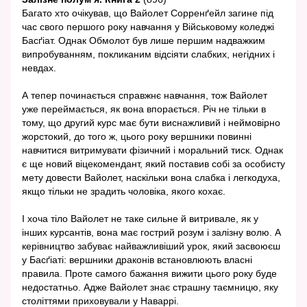
Багато хто очікував, що Вайолет Сорренґейл загине під
час свого першого року навчання у Військовому коледжі
Басґіат. Однак Обмолот був лише першим надважким
випробуванням, покликаним відсіяти слабких, негідних і
невдах.
А тепер починається справжнє навчання, тож Вайолет
уже переймається, як вона впорається. Річ не тільки в
тому, що другий курс має бути виснажливий і неймовірно
жорстокий, до того ж, цього року вершники повинні
навчитися витримувати фізичний і моральний тиск. Однак
є ще новий віцекомендант, який поставив собі за особисту
мету довести Вайолет, наскільки вона слабка і легкодуха,
якщо тільки не зрадить чоловіка, якого кохає.
І хоча тіло Вайолет не таке сильне й витривале, як у
інших курсантів, вона має гострий розум і залізну волю. А
керівництво забуває найважливіший урок, який засвоюєш
у Басґіаті: вершники драконів встановлюють власні
правила. Проте самого бажання вижити цього року буде
недостатньо. Адже Вайолет знає страшну таємницю, яку
століттями приховували у Наваррі.