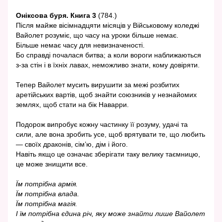
Оніксова буря. Книга 3
(784.)
Після майже вісімнадцяти місяців у Військовому коледжі
Вайолет розуміє, що часу на уроки більше немає.
Більше немає часу для невизначеності.
Бо справді почалася битва; а коли вороги наближаються
з-за стін і в їхніх лавах, неможливо знати, кому довіряти.
Тепер Вайолет мусить вирушити за межі розбитих
аретійських вартів, щоб знайти союзників у незнайомих
землях, щоб стати на бік Наварри.
Подорож випробує кожну частинку її розуму, удачі та
сили, але вона зробить усе, щоб врятувати те, що любить
— своїх драконів, сім’ю, дім і його.
Навіть якщо це означає зберігати таку велику таємницю,
це може знищити все.
Їм потрібна армія.
Їм потрібна влада.
Їм потрібна магія.
І їм потрібна єдина річ, яку може знайти лише Вайолет