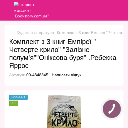
Художня література
Комплект з 3 книг Емпіреї " Четверте
Комплект з 3 книг Емпіреї "
Четверте крило" "Залізне
полум'я""Оніксова буря" .Ребекка
Яррос
Артикул:
00-4848345
Написати відгук
НОВИНКА
ХІТ