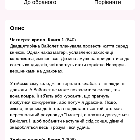
До обраного
Порівняти
Опис
Четверте крило. Книга 1
(640)
Двадцятирічна Вайолет планувала провести життя серед
книжок. Однак наказ матері, уславленої захисниці
королівства, змінює все. Дівчина змушена приєднатися до
сотень кандидатів, які прагнуть стати гордістю Наварри -
вершниками на драконах.
У військовому коледжі не терплять слабаків - ні люди, ні
дракони. А Вайолет не може похвалитися силою, тож
вона помре. Її вб’ють або курсанти, що прагнуть
позбутися конкурентки, або полум’я дракона. Якщо,
звісно, першим до її горла не дістанеться той, хто має
персональний рахунок до її матері, а платити доведеться
Вайолет. І, щоб побачити наступний схід сонця, дівчині
знадобляться весь її розум і вся удача.
Залізне полум’я. Книга 2
(896)