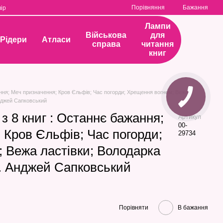
Порівняння
Бажання
ір
Лампи
Військова
для
Рідери
Атласи
справа
читання
книг
ання; Меч призначення; Кров Єльфів; Час погорди; Хрещення вогнем; Вежа
Анджей Сапковський
з 8 книг : Останнє бажання;
Артикул
00-
 Кров Єльфів; Час погорди;
29734
 Вежа ластівки; Володарка
з. Анджей Сапковський
Порівняти
В бажання