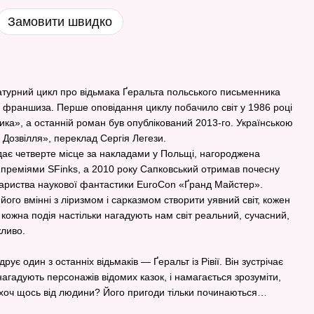
Замовити швидко
атурний цикл про відьмака Ґеральта польського письменника
 франшиза. Перше оповідання циклу побачило світ у 1986 році
ика», а останній роман був опублікований 2013-го. Українською
Дозвілля», переклад Сергія Легези.
ідає четверте місце за накладами у Польщі, нагороджена
преміями SFinks, а 2010 року Сапковський отримав почесну
вариства наукової фантастики EuroCon «Ґранд Майстер».
ого вмінні з ліризмом і сарказмом створити уявний світ, кожен
і кожна подія настільки нагадують нам світ реальний, сучасний,
жливо.
рує один з останніх відьмаків — Ґеральт із Рівії. Він зустрічає
нагадують персонажів відомих казок, і намагається зрозуміти,
хоч щось від людини? Його пригоди тільки починаються…