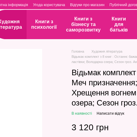
ктна інформація
Угода користувача
Відгуки про магазин
Публічний догов
Книги з
Книги
Художня
Книги з
бізнесу та
для
ітература
психології
саморозвитку
батьків
Головна
Художня література
Відьмак комплект з 8 книг : Останнє баж
ластівки; Володарка озера; Сезон гроз. 
Відьмак комплект 
Меч призначення;
Хрещення вогнем;
озера; Сезон гро
В наявності
Написати відгук
3 120 грн