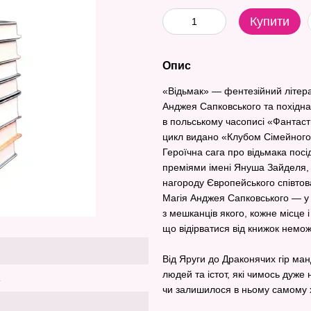
Купити
Опис
«Відьмак» — фентезійний літер
Анджея Сапковського та похідна
в польському часописі «Фантаст
цикл видано «Клубом Сімейного 
Героїчна сага про відьмака пос
преміями імені Януша Зайделя, 
нагороду Європейського співто
Магія Анджея Сапковського — у й
з мешканців якого, кожне місце 
що відірватися від книжок немо
Від Яруги до Драконячих гір манд
людей та істот, які чимось дуже 
чи залишилося в ньому самому 