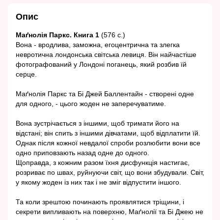
Опис
Маґнолія Паркс. Книга 1
(576 с.)
Вона - вродлива, заможна, егоцентрична та злегка
невротична лондонська світська левиця. Він найчастіше
фотографований у Лондоні поганець, який розбив їй
серце.
Маґнолія Паркс та Бі Джей Баллентайн - створені одне
для одного, - цього жоден не заперечуватиме.
Вона зустрічається з іншими, щоб тримати його на
відстані; він спить з іншими дівчатами, щоб відплатити їй.
Однак після кожної невдалої спроби розлюбити вони все
одно приповзають назад одне до одного.
Щоправда, з кожним разом їхня дисфункція настигає,
розриває по швах, руйнуючи світ, що вони збудували. Світ,
у якому жоден із них так і не зміг відпустити іншого.
Та коли зрештою починають проявлятися тріщини, і
секрети випливають на поверхню, Маґнолії та Бі Джею не