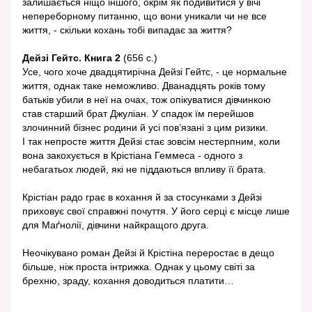
залишається ніщо іншого, окрім як подивитися у вічі
непереборному питанню, що вони уникали чи не все
життя, - скільки кохань тобі випадає за життя?
Дейзі Гейтс. Книга 2
(656 с.)
Усе, чого хоче двадцятирічна Дейзі Гейтс, - це нормальне
життя, однак таке неможливо. Дванадцять років тому
батьків убили в неї на очах, тож опікуватися дівчинкою
став старший брат Джуліан. У спадок їм перейшов
злочинний бізнес родини й усі пов’язані з цим ризики.
І так непросте життя Дейзі стає зовсім нестерпним, коли
вона закохується в Крістіана Геммеса - одного з
небагатьох людей, які не піддаються впливу її брата.
Крістіан радо грає в кохання й за стосунками з Дейзі
приховує свої справжні почуття. У його серці є місце лише
для Маґнолії, дівчини найкращого друга.
Неочікувано роман Дейзі й Крістіна переростає в дещо
більше, ніж проста інтрижка. Однак у цьому світі за
брехню, зраду, кохання доводиться платити…