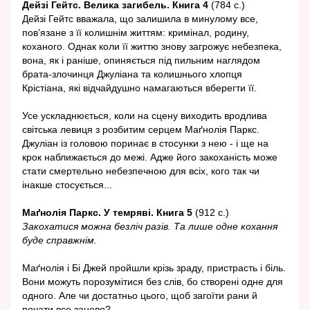
Дейзі Гейтс. Велика загибель. Книга 4
(784 с.)
Дейзі Гейтс вважала, що залишила в минулому все,
пов’язане з її колишнім життям: кримінал, родину,
коханого. Однак коли її життю знову загрожує небезпека,
вона, як і раніше, опиняється під пильним наглядом
брата-злочинця Джуліана та колишнього хлопця
Крістіана, які відчайдушно намагаються вберегти її.
Усе ускладнюється, коли на сцену виходить вродлива
світська левиця з розбитим серцем Маґнолія Паркс.
Джуліан із головою поринає в стосунки з нею - і ще на
крок наближається до межі. Адже його закоханість може
стати смертельно небезпечною для всіх, кого так чи
інакше стосується...
Маґнолія Паркс. У темряві. Книга 5
(912 с.)
Закохатися можна безліч разів. Та лише одне кохання
буде справжнім.
Маґнолія і Бі Джей пройшли крізь зраду, пристрасть і біль.
Вони можуть порозумітися без слів, бо створені одне для
одного. Але чи достатньо цього, щоб загоїти рани й
почати все заново?