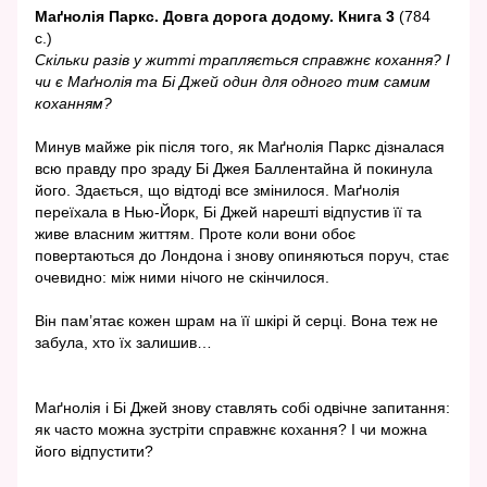
Маґнолія Паркс. Довга дорога додому. Книга 3
(784
с.)
Скільки разів у житті трапляється справжнє кохання? І
чи є Маґнолія та Бі Джей один для одного тим самим
коханням?
Минув майже рік після того, як Маґнолія Паркс дізналася
всю правду про зраду Бі Джея Баллентайна й покинула
його. Здається, що відтоді все змінилося. Маґнолія
переїхала в Нью-Йорк, Бі Джей нарешті відпустив її та
живе власним життям. Проте коли вони обоє
повертаються до Лондона і знову опиняються поруч, стає
очевидно: між ними нічого не скінчилося.
Він пам’ятає кожен шрам на її шкірі й серці. Вона теж не
забула, хто їх залишив…
Маґнолія і Бі Джей знову ставлять собі одвічне запитання:
як часто можна зустріти справжнє кохання? І чи можна
його відпустити?