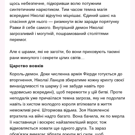
щось небезпечне, підкоривши волю потужним
синтетичним наркотиком. Тим часом темна магія
всередині Ніколаї відчутно міцнішає. Єдиний шанс на
спасіння для нього — ризикнути всім заради порятунку
Равки й себе самого. Внутрішній демон Ніколаї
загрозливий і могутній, пошрамований століттями
перемог.
Але є шрами, які не загоїти, бо вони приховують таємні
рани минулого і секрети цілих світів…
Царство вовків
Король-демон. Доки численна армія Фієрди готується до
вторгнення, Ніколаї Ланцов збиратиме кожну крихту своєї
винахідливості та шарму (і не забуде навіть про
чудовисько всередині), щоб перемогти у цій битві. Проте
неподалік уже причаїлася темна загроза, яку не подолати
навіть із хистом молодого короля втілювати в життя
неможливі речі. Штормова відьма. Зоя Назяленскі
втратила на війні надто багато. Вона бачила, як по мерла
її наставниця і воскрес найзапекліший ворог, тож
відмовляється ховати ще одного друга. Та зараз
обов’язок вимагає зібрати докупи всі сили, щоб