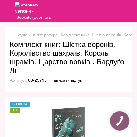
Художня література
Комплект книг: Шістка воронів. Королі
Комплект книг: Шістка воронів.
Королівство шахраїв. Король
шрамів. Царство вовків . Бардуґо
Лі
Артикул:
00-29795
Написати відгук
НОВИНКА
ХІТ