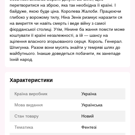
перетворитися на зброю, яка так необхідна її країні. І
байдуже, якою буде ціна. Королева Жалоби. Працюючи
глибоко у ворожому тилу, Ніна Зенік ризикує наразити ся
на викриття чи навіть смерть і веде війну з самої
фієрданської столиці. Утім, Нінине ба жання помсти може
коштувати її країні незалежності, а їй — шансу на
зцілення власного згорьованого серця. Король. Генерал.
Шпигунка. Разом вони мусять знайти у темряві шлях до
майбутнього. Інакше доведеться побачити, як занепаде
їхній народ.
Характеристики
Країна виробник
Україна
Мова видання
Українська
Стан товару
Новий
Тематика
Фентезі