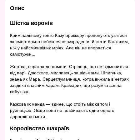
Опис
Шістка воронів
Кримінальному генію Казу Бреккеру пропонують узятися
за смертельно небезпечне викрадення й стати багатшим,
ніж у найсміливіших мріях. Але він не впорається
самотужки...
Жертва, спрагла до помсти. Стрілець, що не відмовиться
від парі. Дрюскеле, мисливець за відьмами. Шпигунка,
знана як Мара. Серцетлумачниця, котра вижила в нетрях
завдяки власним чарам. Крамарик, що розуміється на
вибухівці.
Казкова команда — єдине, що стоїть між світом і
руйнацією. Якщо вони не повбивають одне одного
дорогою до мети.
Королівство шахраїв