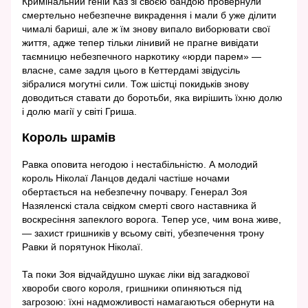
Кримінальний геній Каз зі своєю бандою провернули
смертельно небезпечне викрадення і мали б уже ділити
чималі бариші, але ж їм знову випало виборювати свої
життя, адже тепер тільки лінивий не прагне вивідати
таємницю небезпечного наркотику «юрди парем» —
власне, саме задля цього в Кеттердамі звідусіль
зібралися могутні сили. Тож шістці покидьків знову
доводиться ставати до боротьби, яка вирішить їхню долю
і долю магії у світі Гриша.
Король шрамів
Равка оповита негодою і нестабільністю. А молодий
король Ніколаї Ланцов дедалі частіше ночами
обертається на небезпечну почвару. Генерал Зоя
Назяленскі стала свідком смерті свого наставника й
воскресіння запеклого ворога. Тепер усе, чим вона живе,
— захист гришників у всьому світі, убезпечення трону
Равки й порятунок Ніколаї.
Та поки Зоя відчайдушно шукає ліки від загадкової
хвороби свого короля, гришники опиняються під
загрозою: їхні надможливості намагаються обернути на