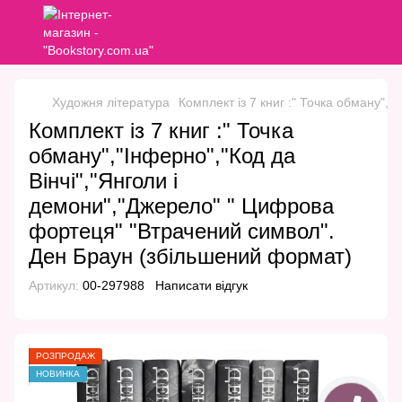
Художня література
Комплект із 7 книг :" Точка обману",
Комплект із 7 книг :" Точка
обману","Інферно","Код да
Вінчі","Янголи і
демони","Джерело" " Цифрова
фортеця" "Втрачений символ".
Ден Браун (збільшений формат)
Артикул:
00-297988
Написати відгук
РОЗПРОДАЖ
НОВИНКА