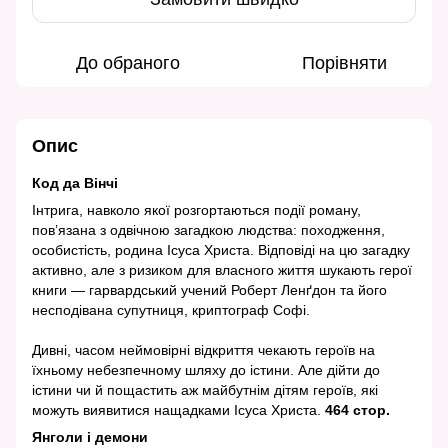
До обраного
Порівняти
Опис
Код да Вінчі
Інтрига, навколо якої розгортаються події роману,
пов’язана з одвічною загадкою людства: походження,
особистість, родина Ісуса Христа. Відповіді на цю загадку
активно, але з ризиком для власного життя шукають герої
книги — гарвардський учений Роберт Ленґдон та його
несподівана супутниця, криптограф Софі.
Дивні, часом неймовірні відкриття чекають героїв на
їхньому небезпечному шляху до істини. Але дійти до
істини чи й пощастить аж майбутнім дітям героїв, які
можуть виявитися нащадками Ісуса Христа.
464 стор.
Янголи і демони