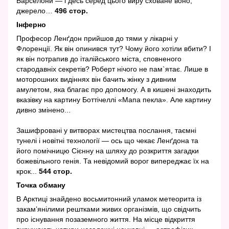
Барселони — і десь серед цього виру сховане воно,
джерело…
496 стор.
Інферно
Професор Ленґдон прийшов до тями у лікарні у
Флоренції. Як він опинився тут? Чому його хотіли вбити? І
як він потрапив до італійського міста, сповненого
стародавніх секретів? Роберт нічого не пам`ятає. Лише в
моторошних видіннях він бачить жінку з дивним
амулетом, яка благає про допомогу. А в кишені знаходить
вказівку на картину Боттічеллі «Мапа пекла». Але картину
дивно змінено...
Зашифровані у витворах мистецтва послання, таємні
тунелі і новітні технології — ось що чекає Ленґдона та
його помічницю Сієнну на шляху до розкриття загадки
божевільного генія. Та невідомий ворог випереджає їх на
крок...
544 стор.
Точка обману
В Арктиці знайдено восьмитонний уламок метеорита із
закам’янілими рештками живих організмів, що свідчить
про існування позаземного життя. На місце відкриття