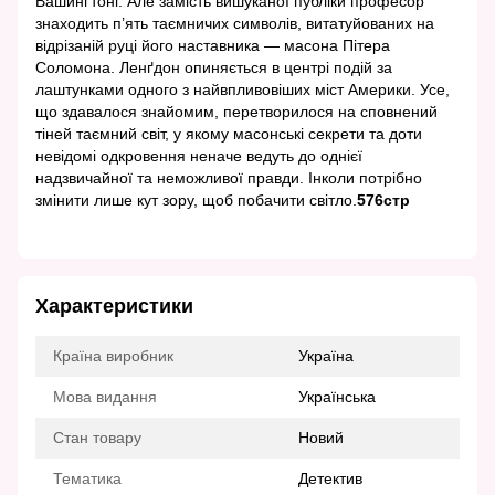
Вашинґтоні. Але замість вишуканої публіки професор
знаходить п’ять таємничих символів, витатуйованих на
відрізаній руці його наставника — масона Пітера
Соломона. Ленґдон опиняється в центрі подій за
лаштунками одного з найвпливовіших міст Америки. Усе,
що здавалося знайомим, перетворилося на сповнений
тіней таємний світ, у якому масонські секрети та доти
невідомі одкровення неначе ведуть до однієї
надзвичайної та неможливої правди. Інколи потрібно
змінити лише кут зору, щоб побачити світло.
576стр
Характеристики
Країна виробник
Україна
Мова видання
Українська
Стан товару
Новий
Тематика
Детектив