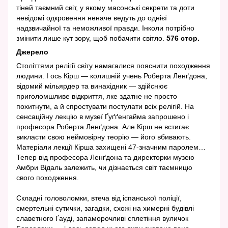
тіней таємний світ, у якому масонські секрети та доти
невідомі одкровення неначе ведуть до однієї
надзвичайної та неможливої правди. Інколи потрібно
змінити лише кут зору, щоб побачити світло.
576 стор.
Джерело
Століттями релігії світу намагалися пояснити походження
людини. І ось Кірш — колишній учень Роберта Ленґдона,
відомий мільярдер та винахідник — здійснює
приголомшливе відкриття, яке здатне не просто
похитнути, а й спростувати постулати всіх релігій. На
сенсаційну лекцію в музеї Ґуґґенгайма запрошено і
професора Роберта Ленґдона. Але Кірш не встигає
викласти свою неймовірну теорію — його вбивають.
Матеріали лекції Кірша захищені 47-значним паролем…
Тепер від професора Ленґдона та директорки музею
Амбри Відаль залежить, чи дізнається світ таємницю
свого походження.
Складні головоломки, втеча від іспанської поліції,
смертельні сутички, загадки, схожі на химерні будівлі
славетного Ґауді, запаморочливі сплетіння вуличок