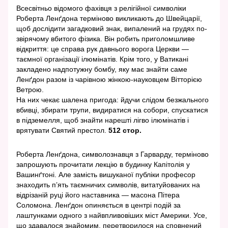
Всесвітньо відомого фахівця з релігійної символіки
Роберта Ленґдона терміново викликають до Швейцарії,
щоб дослідити загадковий знак, випалений на грудях по-
звірячому вбитого фізика. Він робить приголомшливе
відкриття: це справа рук давнього ворога Церкви —
таємної організації ілюмінатів. Крім того, у Ватикані
закладено надпотужну бомбу, яку має знайти саме
Ленґдон разом із чарівною жінкою-науковцем Вітторією
Ветрою.
На них чекає шалена пригода: йдучи слідом безжального
вбивці, збирати трупи, видиратися на собори, спускатися
в підземелля, щоб знайти нарешті лігво ілюмінатів і
врятувати Святий престол.
512 стор.
Роберта Ленґдона, символознавця з Гарварду, терміново
запрошують прочитати лекцію в будинку Капітолія у
Вашинґтоні. Але замість вишуканої публіки професор
знаходить п’ять таємничих символів, витатуйованих на
відрізаній руці його наставника — масона Пітера
Соломона. Ленґдон опиняється в центрі подій за
лаштунками одного з найвпливовіших міст Америки. Усе,
що здавалося знайомим, перетворилося на сповнений