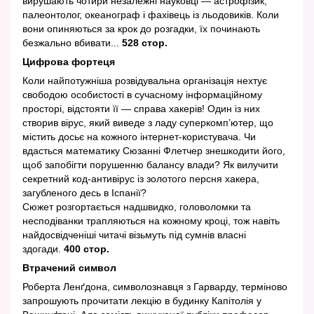
вирушають чотири незалежні науковці — астрофізик,
палеонтолог, океанограф і фахівець із льодовиків. Коли
вони опиняються за крок до розгадки, їх починають
безжально вбивати...
528 стор.
Цифрова фортеця
Коли найпотужніша розвідувальна організація нехтує
свободою особистості в сучасному інформаційному
просторі, відстояти її — справа хакерів! Один із них
створив вірус, який виведе з ладу суперкомп’ютер, що
містить досьє на кожного інтернет-користувача. Чи
вдасться математику Сюзанні Флетчер знешкодити його,
щоб запобігти порушенню балансу влади? Як вилучити
секретний код-антивірус із золотого персня хакера,
загубленого десь в Іспанії?
Сюжет розгортається надшвидко, головоломки та
несподіванки трапляються на кожному кроці, тож навіть
найдосвідченіші читачі візьмуть під сумнів власні
здогади.
400 стор.
Втрачений символ
Роберта Ленґдона, символознавця з Гарварду, терміново
запрошують прочитати лекцію в будинку Капітолія у