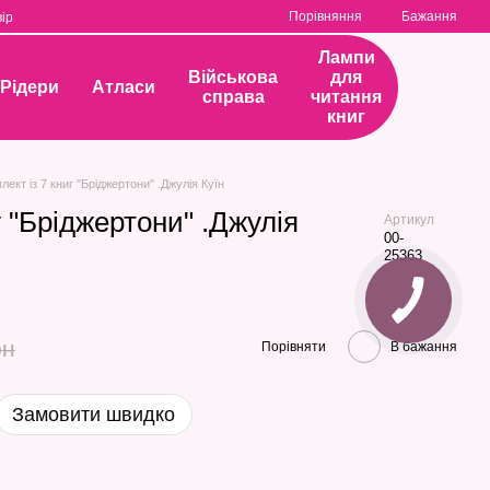
Порівняння
Бажання
ір
Лампи
Військова
для
Рідери
Атласи
справа
читання
книг
лект із 7 книг "Бріджертони" .Джулія Куїн
г "Бріджертони" .Джулія
Артикул
00-
25363
рн
Порівняти
В бажання
Замовити швидко