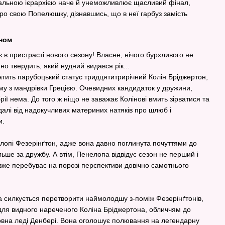
ціальною ієрархією наче й унеможливлює щасливий фінал,
про свою Попелюшку, дізнавшись, що в неї гарбуз замість
оном
в пристрасті нового сезону! Власне, нічого бурхливого не
но твердить, який нудний видався рік...
атить парубоцький статус тридцятитрирічний Колін Бріджертон,
му з мандрівки Грецією. Очевидних кандидаток у дружини,
рії нема. До того ж ніщо не заважає Колінові вмить зірватися та
далі від надокучливих материних натяків про шлюб і
и.
елопі Фезерінґтон, адже вона давно поглинута почуттями до
льше за дружбу. А втім, Пенелопа відвідує сезон не перший і
 вже перебуває на порозі перспективи довічно самотнього
на силкується перетворити наймолодшу з-поміж Фезерінґтонів,
я для видного нареченого Коліна Бріджертона, обличчям до
вна леді Денбері. Вона оголошує полювання на легендарну