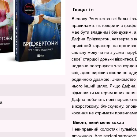
Герцог і я
В епоху Регентства всі бальні 
правилами: як говорити з граф
має бути владним і байдужим, а
Дафна Бріджертон, четверта з 
привітний характер, на противаг
спільну мову чи не з усіма пару
своєї старшої доньки віконтеса 
недавно повернувся з-за кордону
світ, адже вирішив ніколи не одр
родинною драмою. Знайомство і
нього інший шлях. Якщо Дафна 
відмовляти матерям юних паняно
Дафна побачить нові перспективи
ка
в жорстокому, блискучому, опови
кохання не стримати правилами
Віконт, який мене кохав
Невиправний холостяк і гульвіс
дружиною. Але весіллі загрожує