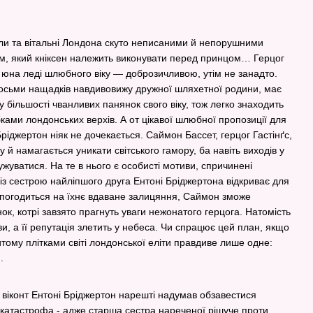
зали та вітальні Лондона скуто неписаними й непорушними
ом, який кніксен належить виконувати перед принцом… Герцог
 юна леді шлюбного віку — доброзичливою, утім не занадто.
восьми нащадків навдивовижу дружної шляхетної родини, має
у більшості чванливих панянок свого віку, тож легко знаходить
бками лондонських верхів. А от цікавої шлюбної пропозиції для
Бріджертон ніяк не дочекається. Саймон Бассет, герцог Гастінґс,
 й намагається уникати світського гамору, ба навіть виходів у
ужуватися. На те в нього є особисті мотиви, спричинені
з сестрою найліпшого друга Ентоні Бріджертона відкриває для
погодиться на їхнє вдаване залицяння, Саймон зможе
к, котрі завзято прагнуть уваги нежонатого герцога. Натомість
, а її репутація злетить у небеса. Чи спрацює цей план, якщо
тому плітками світі лондонської еліти правдиве лише одне:
.
а віконт Ентоні Бріджертон нарешті надумав обзавестися
 катастрофа - адже старша сестра нареченої рішуче проти