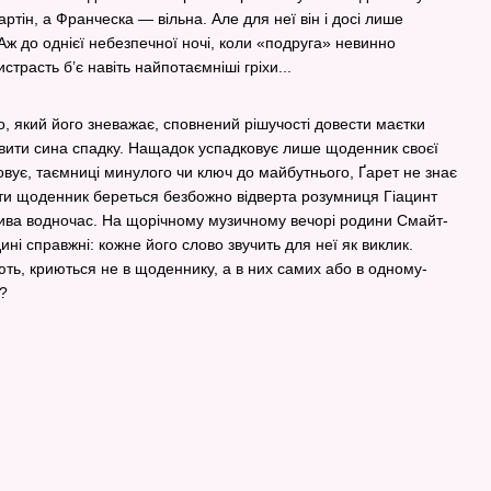
тін, а Франческа — вільна. Але для неї він і досі лише
 Аж до однієї небезпечної ночі, коли «подруга» невинно
страсть б’є навіть найпотаємніші гріхи...
о, який його зневажає, сповнений рішучості довести маєтки
авити сина спадку. Нащадок успадковує лише щоденник своєї
ховує, таємниці минулого чи ключ до майбутнього, Ґарет не знає
сти щоденник береться безбожно відверта розумниця Гіацинт
лива водночас. На щорічному музичному вечорі родини Смайт-
єдині справжні: кожне його слово звучить для неї як виклик.
ють, криються не в щоденнику, а в них самих або в одному-
?