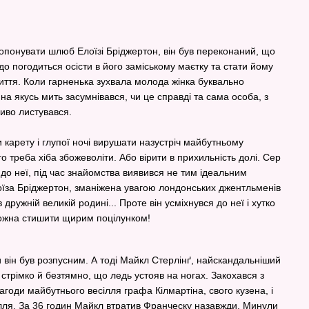
опонувати шлюб Елоїзі Бріджертон, він був переконаний, що
адо погодиться осісти в його заміському маєтку та стати йому
ття. Коли гарненька зухвала молода жінка буквально
н на якусь мить засумнівався, чи це справді та сама особа, з
иво листувався.
 карету і глупої ночі вирушати назустріч майбутньому
треба хіба збожеволіти. Або вірити в прихильність долі. Сер
х до неї, під час знайомства виявився не тим ідеальним
лоїза Бріджертон, зманіжена увагою лондонських джентльменів
 дружній великій родині... Проте він усміхнувся до неї і хутко
можна стишити щирим поцілунком!
и він був розпусним. А тоді Майкл Стерлінґ, найскандальніший
стрімко й безтямно, що ледь устояв на ногах. Закохався з
годи майбутнього весілля графа Кілмартіна, свого кузена, і
лля. За 36 годин Майкл втратив Франческу назавжди. Минули