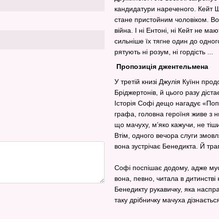
кандидатури нареченого. Кейт Ш
стане пристойним чоловіком. Вон
війна. І ні Ентоні, ні Кейт не м
сильніше їх тягне один до одног
рятують ні розум, ні гордість ...
Пропозиція джентельмена
У третій книзі Джулія Куїнн пр
Бріджертонів, й цього разу діст
Історія Софі дещо нагадує «Поп
графа, головна героїня живе з н
що мачуху, м’яко кажучи, не ті
Втім, одного вечора слуги змов
вона зустрічає Бенедикта. Й тра
Софі поспішає додому, адже муси
вона, певно, читала в дитинств
Бенедикту рукавичку, яка наспра
таку дрібничку мачуха дізнається