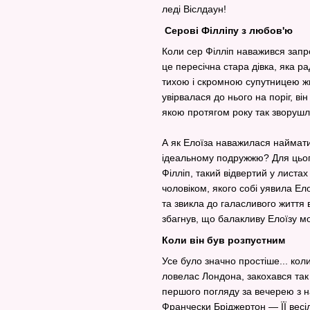
леді Віслдаун!
Серові Філліпу з любов'ю
Коли сер Філліп наважився запр
це пересічна стара дівка, яка р
тихою і скромною супутницею жи
увірвалася до нього на поріг, ві
якою протягом року так зворушл
А як Елоїза наважилася наймати
ідеальному подружжю? Для цього 
Філліп, такий відвертий у листа
чоловіком, якого собі уявила Е
та звикла до галасливого життя в
збагнув, що балакливу Елоїзу 
Коли він був розпустним
Усе було значно простіше... кол
ловелас Лондона, закохався так 
першого погляду за вечерею з на
Франчески Бріджертон — ЇЇ весі