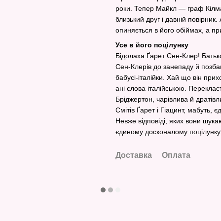
роки. Тепер Майкл — граф Кілмар
близький друг і давній повірник.
опиняється в його обіймах, а при
Усе в його поцілунку
Бідолаха Ґарет Сен-Клер! Батьк
Сен-Клерів до занепаду й позб
бабусі-італійки. Хай що він при
ані слова італійською. Перекла
Бріджертон, чарівлива й дратів
Смітів Ґарет і Гіацинт, мабуть, 
Невже відповіді, яких вони шука
єдиному досконалому поцілунку
Доставка
Оплата