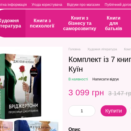
ктна інформація
Угода користувача
Відгуки про магазин
Публічний догов
Книги з
Книги
Художня
Книги з
бізнесу та
для
ітература
психології
саморозвитку
батьків
Головна
Художня література
Комп
Комплект із 7 кни
Куїн
В наявності
Написати відгук
3 099 грн
3 147 г
Купити
Опис