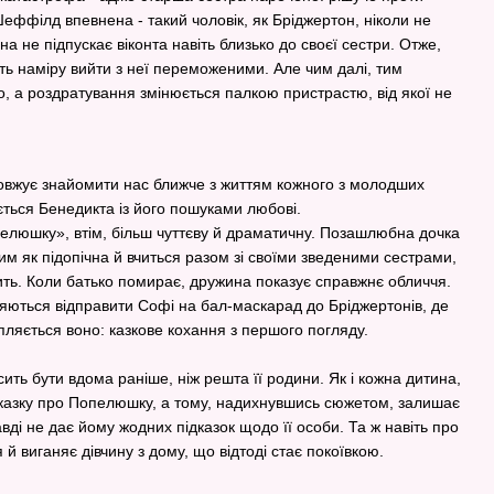
еффілд впевнена - такий чоловік, як Бріджертон, ніколи не
а не підпускає віконта навіть близько до своєї сестри. Отже,
ають наміру вийти з неї переможеними. Але чим далі, тим
о, а роздратування змінюється палкою пристрастю, від якої не
одовжує знайомити нас ближче з життям кожного з молодших
ається Бенедикта із його пошуками любові.
елюшку», втім, більш чуттєву й драматичну. Позашлюбна дочка
им як підопічна й вчиться разом зі своїми зведеними сестрами,
шить. Коли батько помирає, дружина показує справжнє обличчя.
ляються відправити Софі на бал-маскарад до Бріджертонів, де
пляється воно: казкове кохання з першого погляду.
ть бути вдома раніше, ніж решта її родини. Як і кожна дитина,
і казку про Попелюшку, а тому, надихнувшись сюжетом, залишає
вді не дає йому жодних підказок щодо її особи. Та ж навіть про
 й виганяє дівчину з дому, що відтоді стає покоївкою.