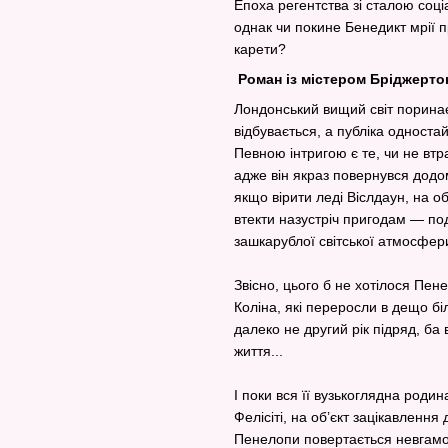
Епоха регентства зі сталою со
однак чи покине Бенедикт мрії 
карети?
Роман із містером Бріджерт
Лондонський вищий світ поринає 
відбувається, а публіка одностай
Певною інтригою є те, чи не втр
адже він якраз повернувся додо
якщо вірити леді Віслдаун, на об
втекти назустріч пригодам — по
зашкарублої світської атмосфер
Звісно, цього б не хотілося Пен
Коліна, які переросли в дещо бі
далеко не другий рік підряд, ба
життя...
І поки вся її вузькоглядна роди
Фелісіті, на об’єкт зацікавленн
Пенелопи повертається невгамо