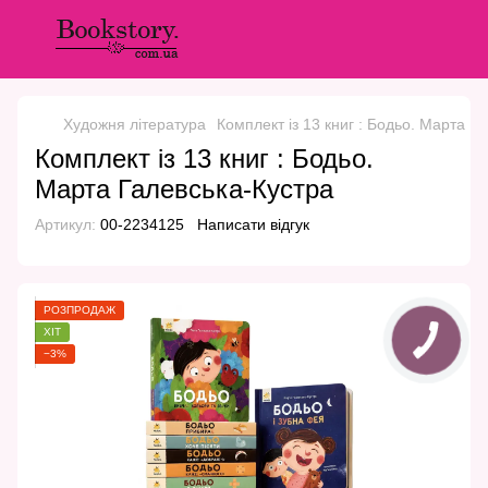
Художня література
Комплект із 13 книг : Бодьо. Марта Г
Комплект із 13 книг : Бодьо.
Марта Галевська-Кустра
Артикул:
00-2234125
Написати відгук
РОЗПРОДАЖ
ХІТ
−3%