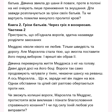
батька. Дівчина звикла до шани й поваги, проте в полоні
на неї очікують лише приниження та знущання. Діти
завжди розплачуються за гріхи своїх батьків. Та чи
вартують помилки минулого пролитої крові?
Книга 2. Гріхи батьків. Через гріх я воскресаю.
Частина 2
Пристрасть, що об’єднала ворогів, здатна назавжди
розділити закоханих
Меддокс ніколи нікого не любив. Тільки швидкість та
дорогу. Але Марселла стала тією, що змогла поставити
його перед вибором. І врешті він обрав її.
Дівчина перевернула життя Меддокса з ніг на голову.
Давні друзі досі на його боці. Вороги так само
продовжують чатувати у тінях, чекаючи шансу на реванш.
А ось Марселла... Що ж, заради неї він ладен на все.
Однак обставини та цілий світ раптово обертаються
проти них.
Чи зможуть колишні вороги, Марселла та Меддокс,
протистояти всім викликам і пізнати благословення
справжнього кохання? І чи під силу їхній любові усе
виправити?