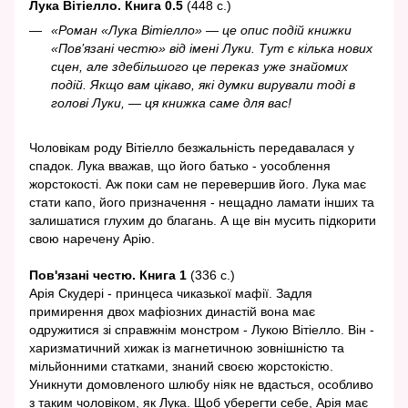
Лука Вітіелло. Книга 0.5
(448 с.)
«Роман «Лука Вітіелло» — це опис подій книжки
«Пов’язані честю» від імені Луки. Тут є кілька нових
сцен, але здебільшого це переказ уже знайомих
подій. Якщо вам цікаво, які думки вирували тоді в
голові Луки, — ця книжка саме для вас!
Чоловікам роду Вітіелло безжальність передавалася у
спадок. Лука вважав, що його батько - уособлення
жорстокості. Аж поки сам не перевершив його. Лука має
стати капо, його призначення - нещадно ламати інших та
залишатися глухим до благань. А ще він мусить підкорити
свою наречену Арію.
Пов'язані честю. Книга 1
(336 с.)
Арія Скудері - принцеса чиказької мафії. Задля
примирення двох мафіозних династій вона має
одружитися зі справжнім монстром - Лукою Вітіелло. Він -
харизматичний хижак із магнетичною зовнішністю та
мільйонними статками, знаний своєю жорстокістю.
Уникнути домовленого шлюбу ніяк не вдасться, особливо
з таким чоловіком, як Лука. Щоб уберегти себе, Арія має