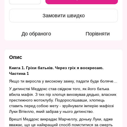
Замовити швидко
До обраного
Порівняти
Опис
Книга 1. Гріхи батьків. Через гріх я воскресаю.
Частина 1
Якщо ти виросла у високому замку, падати буде боляче…
У дитинстві Меддокс став свідком того, як його батька
вбила мафія. З тих пір хлопця виховував дядько, власник
престижного мотоклубу. Подорослішавши, хлопець
ставить перед собою мету - зруйнувати імперію мафіозі
Луки Вітіелло, який забрав у нього дитинство.
Врешті Меддокс викрадає Марчеллу, доньку Луки, адже
вважає, що це найкращий спосіб помститися за смерть