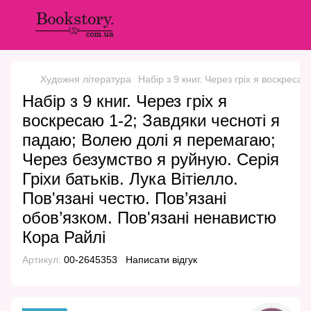
Художня література
Набір з 9 книг. Через гріх я воскреса
Набір з 9 книг. Через гріх я
воскресаю 1-2; Завдяки чесноті я
падаю; Волею долі я перемагаю;
Через безумство я руйную. Серія
Гріхи батьків. Лука Вітіелло.
Пов'язані честю. Пов’язані
обов’язком. Пов'язані ненавистю
Кора Райлі
Артикул:
00-2645353
Написати відгук