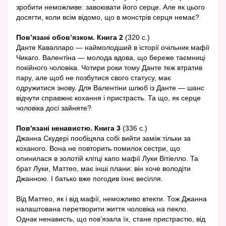
зробити неможливе: завоювати його серце. Але як цього
досягти, коли всім відомо, що в монстрів серця немає?
Пов’язані обов’язком. Книга 2
(320 с.)
Данте Кавалларо — наймолодший в історії очільник мафії
Чикаго. Валентіна — молода вдова, що береже таємниці
покійного чоловіка. Чотири роки тому Данте теж втратив
пару, але щоб не позбутися свого статусу, має
одружитися знову. Для Валентіни шлюб із Данте — шанс
відчути справжнє кохання і пристрасть. Та що, як серце
чоловіка досі зайняте?
Пов'язані ненавистю. Книга 3
(336 с.)
Джанна Скудері пообіцяла собі вийти заміж тільки за
коханого. Вона не повторить помилок сестри, що
опинилася в золотій клітці капо мафії Луки Вітіелло. Та
брат Луки, Маттео, має інші плани: він хоче володіти
Джанною. І батько вже погодив їхнє весілля.
Від Маттео, як і від мафії, неможливо втекти. Тож Джанна
налаштована перетворити життя чоловіка на пекло.
Однак ненависть, що пов’язала їх, стане пристрастю, від