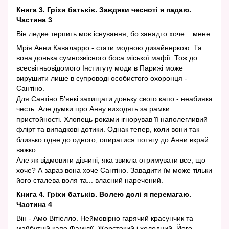
Книга 3. Гріхи батьків. Завдяки чесноті я падаю.
Частина 3
Він ледве терпить моє існування, бо занадто хоче... мене
Мрія Анни Каваларро - стати модною дизайнеркою. Та
вона донька сумнозвісного боса міської мафії. Тож до
всесвітньовідомого Інституту моди в Парижі може
вирушити лише в супроводі особистого охоронця -
Сантіно.
Для Сантіно Б’янкі захищати доньку свого капо - неабияка
честь. Але думки про Анну виходять за рамки
пристойності. Хлопець роками ігнорував її наполегливий
флірт та випадкові дотики. Однак тепер, коли вони так
близько одне до одного, опиратися потягу до Анни вкрай
важко.
Але як відмовити дівчині, яка звикла отримувати все, що
хоче? А зараз вона хоче Сантіно. Завадити їм може тільки
його сталева воля та... власний наречений.
Книга 4. Гріхи батьків. Волею долі я перемагаю.
Частина 4
Він - Амо Вітіелло. Неймовірно гарячий красунчик та
майбутній капо Фамілії. Жорстокий і холодний. Його