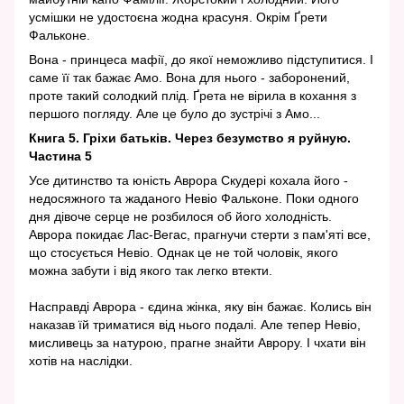
усмішки не удостоєна жодна красуня. Окрім Ґрети
Фальконе.
Вона - принцеса мафії, до якої неможливо підступитися. І
саме її так бажає Амо. Вона для нього - заборонений,
проте такий солодкий плід. Ґрета не вірила в кохання з
першого погляду. Але це було до зустрічі з Амо...
Книга 5. Гріхи батьків. Через безумство я руйную.
Частина 5
Усе дитинство та юність Аврора Скудері кохала його -
недосяжного та жаданого Невіо Фальконе. Поки одного
дня дівоче серце не розбилося об його холодність.
Аврора покидає Лас-Вегас, прагнучи стерти з пам'яті все,
що стосується Невіо. Однак це не той чоловік, якого
можна забути і від якого так легко втекти.
Насправді Аврора - єдина жінка, яку він бажає. Колись він
наказав їй триматися від нього подалі. Але тепер Невіо,
мисливець за натурою, прагне знайти Аврору. І чхати він
хотів на наслідки.