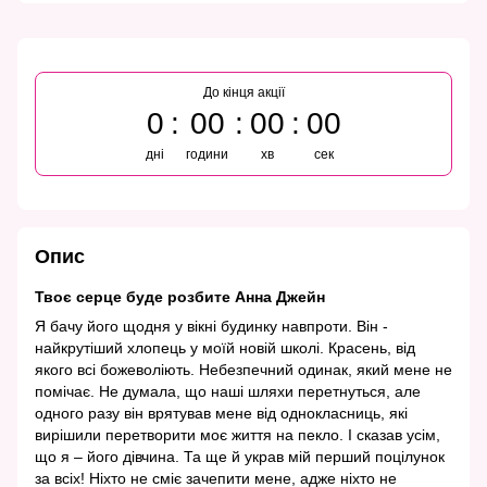
До кінця акції
0
00
00
00
дні
години
хв
сек
Опис
Твоє серце буде розбите Анна Джейн
Я бачу його щодня у вікні будинку навпроти. Він -
найкрутіший хлопець у моїй новій школі. Красень, від
якого всі божеволіють. Небезпечний одинак, який мене не
помічає. Не думала, що наші шляхи перетнуться, але
одного разу він врятував мене від однокласниць, які
вирішили перетворити моє життя на пекло. І сказав усім,
що я – його дівчина. Та ще й украв мій перший поцілунок
за всіх! Ніхто не сміє зачепити мене, адже ніхто не