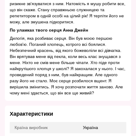
ризикне зв'язуватися з ним. Натомість я мушу робити все,
що він скаже. Стану справжньою служницею та
репетитором в одній особі на цілий рік! Я терпіти його не
можу, але змушена підкоритися.
По уламках твого серця Анна Джейн
Дилогія, яка розбиває серця. Він був моєю першою
любов'ю. Поганий хлопець, котрого всі боялися.
Небезпечний красень, від якого божеволіли всі дівчатка.
Він врятував мене від пекла, коли весь клас знущався з
мене. Ніхто не смів мене більше чіпати. Хто піде проти
найкрутішого хлопця у школі? Я закохалася у нього. І час,
проведений поряд з ним, був найкращим. Але одного
разу його не стало. Моє серце розбилося вщент. Я
вирішила змінитись. Я хочу розпочати життя заново. Але
чому мені здається, що він все ще живий?
Характеристики
Країна виробник
Україна