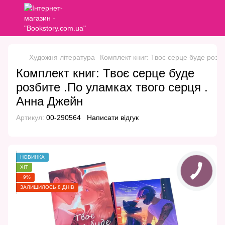
Художня література
Комплект книг: Твоє серце буде розб
Комплект книг: Твоє серце буде
розбите .По уламках твого серця .
Анна Джейн
Артикул:
00-290564
Написати відгук
НОВИНКА
ХІТ
−9%
ЗАЛИШИЛОСЬ 8 ДНІВ