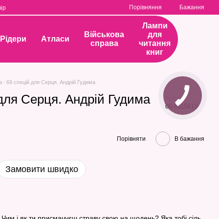
Порівняння
Бажання
ір
Лампи
Військова
для
Рідери
Атласи
справа
читання
книг
а : 69 спецій для Серця. Андрій Гудима
 для Серця. Андрій Гудима
Артикул
00-8115613
Порівняти
В бажання
Замовити швидко
 Чим і як ти присмачуєш страву свою на щодень? Яка тобі сіль