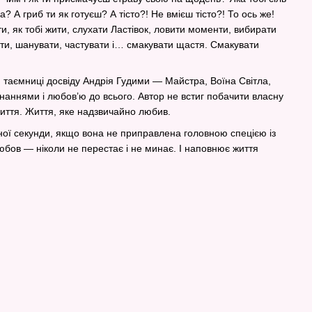
а? А гриб ти як готуєш? А тісто?! Не вмієш тісто?! То ось же!
ти, як тобі жити, слухати Ластівок, ловити моменти, вибирати
увати, шанувати, частувати і… смакувати щастя. Смакувати
 й таємниці досвіду Андрія Гудими — Майстра, Воїна Світла,
 знаннями і любов’ю до всього. Автор не встиг побачити власну
життя. Життя, яке надзвичайно любив.
ної секунди, якщо вона не приправлена головною спецією із
юбов — ніколи не перестає і не минає. І наповнює життя