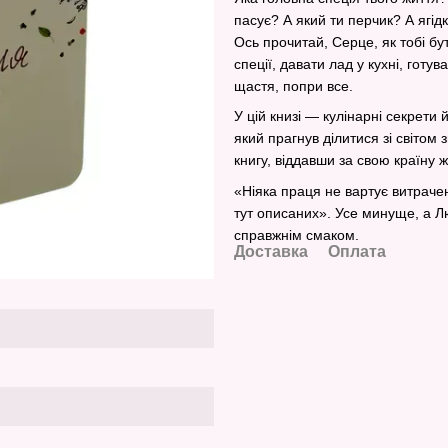
пасує? А який ти перчик? А ягідк
Ось прочитай, Серце, як тобі бу
спеції, давати лад у кухні, гот
щастя, попри все.
У цій книзі — кулінарні секрети
який прагнув ділитися зі світом
книгу, віддавши за свою країну 
«Ніяка праця не вартує витраче
тут описаних». Усе минуще, а Л
справжнім смаком.
Доставка
Оплата