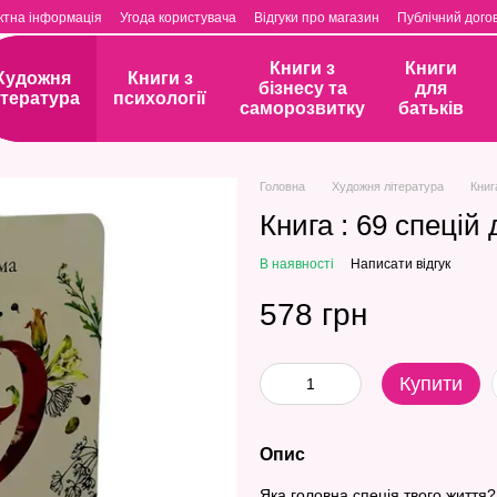
ктна інформація
Угода користувача
Відгуки про магазин
Публічний догов
Книги з
Книги
Художня
Книги з
бізнесу та
для
ітература
психології
саморозвитку
батьків
Головна
Художня література
Книг
Книга : 69 спецій
В наявності
Написати відгук
578 грн
Купити
Опис
Яка головна спеція твого життя?