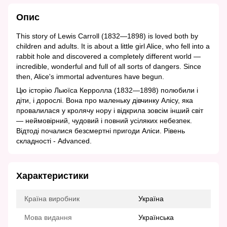
Опис
This story of Lewis Carroll (1832—1898) is loved both by
children and adults. It is about a little girl Alice, who fell into a
rabbit hole and discovered a completely different world —
incredible, wonderful and full of all sorts of dangers. Since
then, Alice's immortal adventures have begun.
Цю історію Льюїса Керролла (1832—1898) полюбили і
діти, і дорослі. Вона про маленьку дівчинку Алісу, яка
провалилася у кролячу нору і відкрила зовсім інший світ
— неймовірний, чудовий і повний усіляких небезпек.
Відтоді почалися безсмертні пригоди Аліси. Рівень
складності - Advanced.
Характеристики
Країна виробник
Україна
Мова видання
Українська