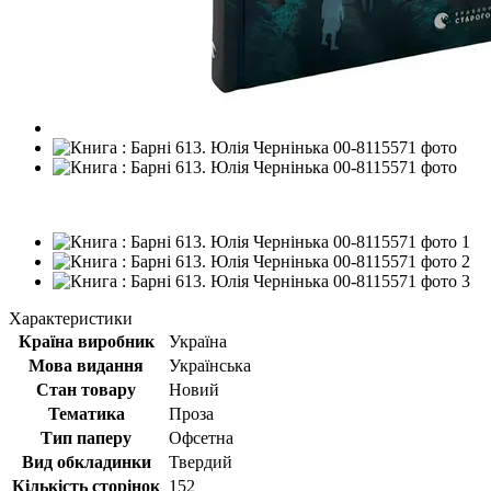
Новинка
Характеристики
Країна виробник
Україна
Мова видання
Українська
Стан товару
Новий
Тематика
Проза
Тип паперу
Офсетна
Вид обкладинки
Твердий
Кількість сторінок
152