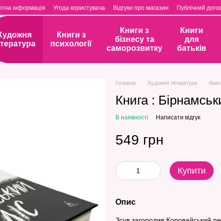
ктна інформація
Угода користувача
Відгуки про магазин
Публічний догов
Книги з
Книги
Художня
Книги з
бізнесу та
для
ітература
психології
саморозвитку
батьків
Головна
Художня література
Книг
Книга : Бірнамськ
В наявності
Написати відгук
549 грн
Купити
Опис
Зсув загородив Коровайський пе