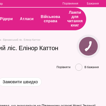
Порівняння
Бажання
ір
Лампи
Військова
для
Рідери
Атласи
справа
читання
книг
а : Бірнамський ліс. Елінор Каттон
ий ліс. Елінор Каттон
Артикул
00-39023
Порівняти
В бажання
Замовити швидко
ревал, що знаходиться на Південному острові Нової Зеландії,