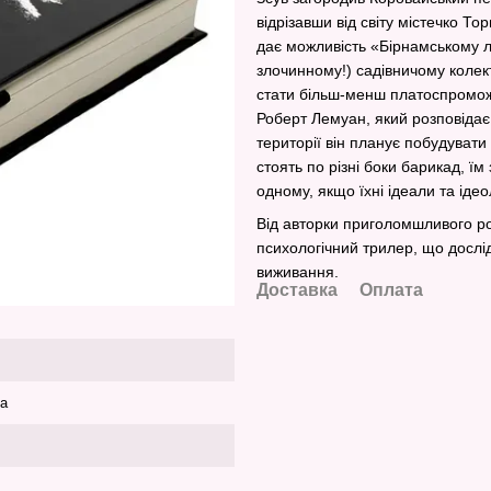
відрізавши від світу містечко Т
дає можливість «Бірнамському л
злочинному!) садівничому колект
стати більш-менш платоспромож
Роберт Лемуан, який розповідає 
території він планує побудувати
стоять по різні боки барикад, їм
одному, якщо їхні ідеали та іде
Від авторки приголомшливого р
психологічний трилер, що дослід
виживання.
Доставка
Оплата
ка