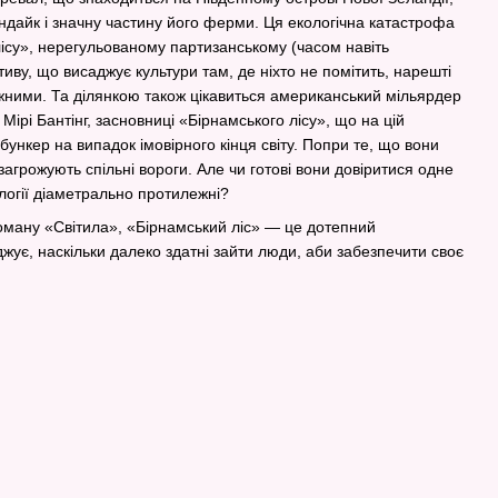
орндайк і значну частину його ферми. Ця екологічна катастрофа
ісу», нерегульованому партизанському (часом навіть
иву, що висаджує культури там, де ніхто не помітить, нарешті
ними. Та ділянкою також цікавиться американський мільярдер
Мірі Бантінг, засновниці «Бірнамського лісу», що на цій
 бункер на випадок імовірного кінця світу. Попри те, що вони
 загрожують спільні вороги. Але чи готові вони довіритися одне
ології діаметрально протилежні?
оману «Світила», «Бірнамський ліс» — це дотепний
жує, наскільки далеко здатні зайти люди, аби забезпечити своє