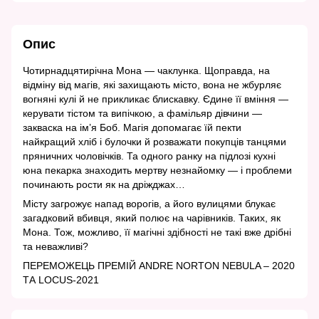
Опис
Чотирнадцятирічна Мона — чаклунка. Щоправда, на
відміну від магів, які захищають місто, вона не жбурляє
вогняні кулі й не прикликає блискавку. Єдине її вміння —
керувати тістом та випічкою, а фамільяр дівчини —
закваска на ім’я Боб. Магія допомагає їй пекти
найкращий хліб і булочки й розважати покупців танцями
пряничних чоловічків. Та одного ранку на підлозі кухні
юна пекарка знаходить мертву незнайомку — і проблеми
починають рости як на дріжджах…
Місту загрожує напад ворогів, а його вулицями блукає
загадковий вбивця, який полює на чарівників. Таких, як
Мона. Тож, можливо, її магічні здібності не такі вже дрібні
та неважливі?
ПЕРЕМОЖЕЦЬ ПРЕМІЙ ANDRE NORTON NEBULA – 2020
ТА LOCUS-2021