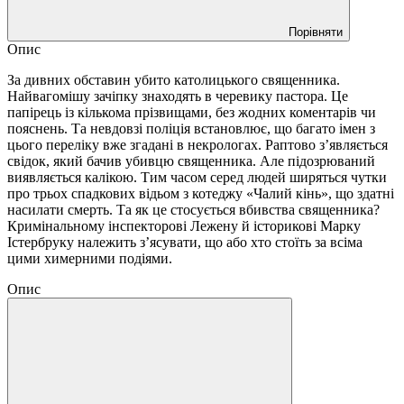
Порівняти
Опис
За дивних обставин убито католицького священника.
Найвагомішу зачіпку знаходять в черевику пастора. Це
папірець із кількома прізвищами, без жодних коментарів чи
пояснень. Та невдовзі поліція встановлює, що багато імен з
цього переліку вже згадані в некрологах. Раптово з’являється
свідок, який бачив убивцю священника. Але підозрюваний
виявляється калікою. Тим часом серед людей ширяться чутки
про трьох спадкових відьом з котеджу «Чалий кінь», що здатні
насилати смерть. Та як це стосується вбивства священника?
Кримінальному інспекторові Лежену й історикові Марку
Істербруку належить з’ясувати, що або хто стоїть за всіма
цими химерними подіями.
Опис