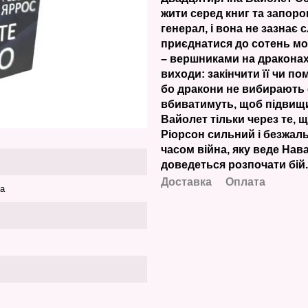
жити серед книг та запоро
генерал, і вона не зазнає
приєднатися до сотень мо
– вершниками на драконах.
виходи: закінчити її чи п
бо дракони не вибирають 
вбиватимуть, щоб підвищит
Вайолет тільки через те, 
Ріорсон сильний і безжал
часом війна, яку веде Нав
доведеться розпочати бій
Доставка
Оплата
ка