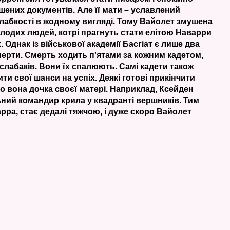
шених документів. Але її мати – уславлений
 слабкості в жодному вигляді. Тому Вайолет змушена
лодих людей, котрі прагнуть стати елітою Наварри
 Однак із військової академії Басгіат є лише два
омерти. Смерть ходить п'ятами за кожним кадетом,
слабаків. Вони їх спалюють. Самі кадети також
и свої шанси на успіх. Деякі готові прикінчити
що вона дочка своєї матері. Наприклад, Ксейден
ьний командир крила у квадранті вершників. Тим
арра, стає дедалі тяжчою, і дуже скоро Вайолет
.