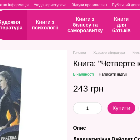
ктна інформація
Угода користувача
Відгуки про магазин
Публічний догов
Книги з
Книги
Художня
Книги з
бізнесу та
для
ітература
психології
саморозвитку
батьків
Головна
Художня література
Книг
Книга: "Четверте 
В наявності
Написати відгук
243 грн
Купити
Опис
Двадцятирічна Вайолет Со