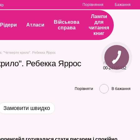
Порівняння
Бажання
ір
Лампи
Військова
для
Рідери
Атласи
справа
читання
книг
а: "Четверте крило". Ребекка Яррос
крило". Ребекка Яррос
Артикул
00-24446432
Порівняти
В бажання
Замовити швидко
рренгейл готувалася стати писарем і спокійно