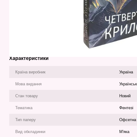
Характеристики
Країна виробник
Україна
Мова видання
Українсь
Стан товару
Новий
Тематика
Фентезі
Тип паперу
Офсетна
Вид обкладинки
М'яка