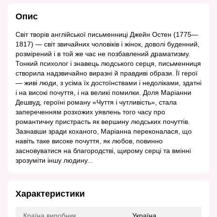
Опис
Світ творів англійської письменниці Джейн Остен (1775—
1817) — світ звичайних чоловіків і жінок, доволі буденний,
розмірений і в той же час не позбавлений драматизму.
Тонкий психолог і знавець людського серця, письменниця
створила надзвичайно виразні й правдиві образи. Її герої
— живі люди, з усіма їх достоїнствами і недоліками, здатні
і на високі почуття, і на великі помилки. Доля Маріанни
Дешвуд, героїні роману «Чуття і чутливість», стала
запереченням розхожих уявлень того часу про
романтичну пристрасть як вершину людських почуттів.
Зазнавши зради коханого, Маріанна переконалася, що
навіть таке високе почуття, як любов, повинно
засновуватися на благородстві, щирому серці та вмінні
зрозуміти іншу людину...
Характеристики
Країна виробник
Україна