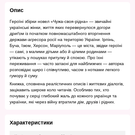
Опис
Героїні збірки новел «Чужа-своя-рідна» — звичайні
українські жінки, життя яких перевернулося догори
дриґом із початком повномасштабного вторгнення
держави-агресора росії на територію України. Ірпінь,
Буча, Ізюм, Херсон, Маріуполь — це міста, звідки героїні
— самі, з малими дітьми або й цілими родинами —
утікають у пошуках притулку й спокою. Про їхні
переживання — часто затаєні для найближчих — авторка
розповідає щиро і співчутливо, часом з нотками легкого
гумору й суму.
Книжка, сповнена реалістичних описів і життєвих діалогів,
зацікавить широке коло читачів. Особливо тих, хто
почуває у серці глибокий жаль до кожного українця та
українки, які через війну втратили дім, друзів і рідних.
Характеристики