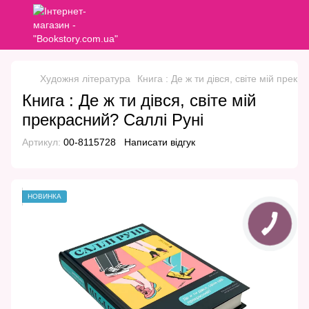
Художня література
Книга : Де ж ти дівся, світе мій прекр
Книга : Де ж ти дівся, світе мій
прекрасний? Саллі Руні
Артикул:
00-8115728
Написати відгук
НОВИНКА