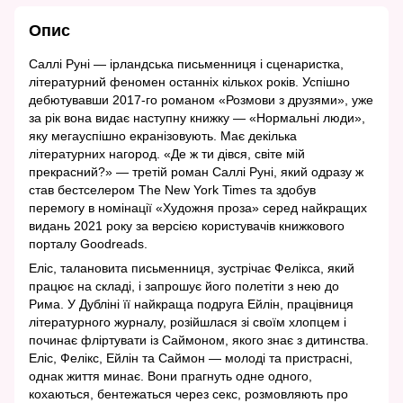
Опис
Саллі Руні — ірландська письменниця і сценаристка,
літературний феномен останніх кількох років. Успішно
дебютувавши 2017-го романом «Розмови з друзями», уже
за рік вона видає наступну книжку — «Нормальні люди»,
яку мегауспішно екранізовують. Має декілька
літературних нагород. «Де ж ти дівся, світе мій
прекрасний?» — третій роман Саллі Руні, який одразу ж
став бестселером The New York Times та здобув
перемогу в номінації «Художня проза» серед найкращих
видань 2021 року за версією користувачів книжкового
порталу Goodreads.
Еліс, талановита письменниця, зустрічає Фелікса, який
працює на складі, і запрошує його полетіти з нею до
Рима. У Дубліні її найкраща подруга Ейлін, працівниця
літературного журналу, розійшлася зі своїм хлопцем і
починає фліртувати із Саймоном, якого знає з дитинства.
Еліс, Фелікс, Ейлін та Саймон — молоді та пристрасні,
однак життя минає. Вони прагнуть одне одного,
кохаються, бентежаться через секс, розмовляють про