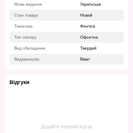
Мова видання
Українська
Стан товару
Новий
Тематика
Фентезі
Тип паперу
Офсетна
Вид обкладинки
Твердий
Видавництво
Віват
Відгуки
Додайте перший відгук