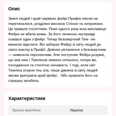
Опис
Землі людей і край чарівних фейрі Прифія ніколи не
перетиналися, розділені високою Cтіною та неприязню.
Це тривало століттями. Поки одного разу юна мисливиця
Фейра не вбила вовка. За його личиною насправді
ховався один з фейрі. Тепер безсмертний Тем- лін
вимагає відплати. Він забирає Фейру зі світу людей до
свого маєтку в Прифії. Довічне ув’язнення з безсмертним
— невесела перспектива. Але поступово Фейра розуміє,
що між нею і Темліном чимало спільного, попри вік,
походження та столітню ненависть. І тоді, коли світ
Темліна огорне тінь зла, лише дівчина зі світу людей
зможе врятувати край фейрі... Або приректи його на
страшну загибель.
Характеристики
Країна виробник
Україна