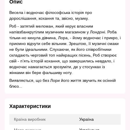
Опис
Весела і водночас філософська історія про
дорослішання, кохання та, звісно, музику.
Роб - затятий меломан, який керує власним
напівзбанкрутілим музичним магазином у Лондоні. Роба
тільки-но кинула дівчина, Лора, - йому водночас і прикро, і
приємно відчути себе вільним. Зрештою, її музичні смаки
не були ідеальними. Слухаючи, як його співробітники
складають черговий топ найкращих пісень, Роб створює
свій - п’ять історій кохання, що завершились невдало, і
водночас намагається зрозуміти, де у стосунках із
жінками він бере фальшиву ноту.
Виявляється, що без Лори його життя звучить як осінній
блюз...
Характеристики
Країна виробник
Україна