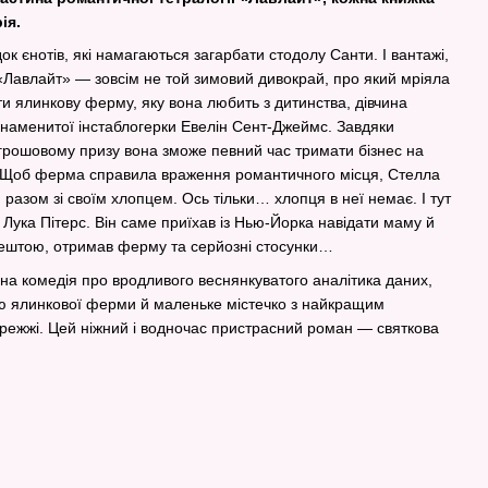
ія.
к єнотів, які намагаються загарбати стодолу Санти. І вантажі,
Лавлайт» — зовсім не той зимовий дивокрай, про який мріяла
и ялинкову ферму, яку вона любить з дитинства, дівчина
 знаменитої інстаблогерки Евелін Сент-Джеймс. Завдяки
грошовому призу вона зможе певний час тримати бізнес на
 Щоб ферма справила враження романтичного місця, Стелла
 разом зі своїм хлопцем. Ось тільки… хлопця в неї немає. І тут
г Лука Пітерс. Він саме приїхав із Нью-Йорка навідати маму й
рештою, отримав ферму та серйозні стосунки…
а комедія про вродливого веснянкуватого аналітика даних,
ю ялинкової ферми й маленьке містечко з найкращим
ережжі. Цей ніжний і водночас пристрасний роман — святкова