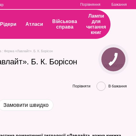
Порівняння
Бажання
ір
Лампи
Військова
для
Рідери
Атласи
справа
читання
книг
а : Ферма «Лавлайт». Б. К. Борісон
влайт». Б. К. Борісон
Артикул
00-309037
Порівняти
В бажання
Замовити швидко
астина романтичної тетралогії «Лавлайт», кожна книжка