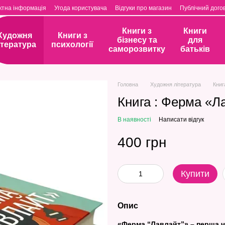
ктна інформація
Угода користувача
Відгуки про магазин
Публічний догов
Книги з
Книги
Художня
Книги з
бізнесу та
для
ітература
психології
саморозвитку
батьків
Головна
Художня література
Книг
Книга : Ферма «Ла
В наявності
Написати відгук
400 грн
Купити
Опис
«Ферма “Лавлайт”» – перша ч