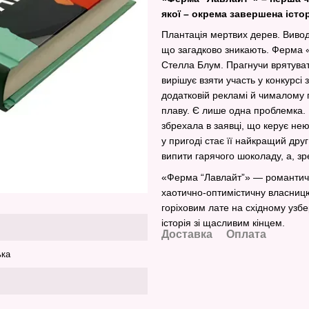
якої – окрема завершена істор
Плантація мертвих дерев. Виводо
що загадково зникають. Ферма «
Стелла Блум. Прагнучи врятуват
вирішує взяти участь у конкурсі
додатковій рекламі й чималому 
плаву. Є лише одна проблемка.
збрехала в заявці, що керує нею
у пригоді стає її найкращий дру
випити гарячого шоколаду, а, з
«Ферма “Лавлайт”» — романтичн
хаотично-оптимістичну власниц
горіховим лате на східному узб
історія зі щасливим кінцем.
Доставка
Оплата
ька