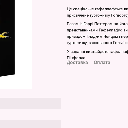
Це спеціальне гафелпафське ви
присвячене гуртожитку Гоґвортсу,
Разом із Гаррі Поттером на йо
представниками Гафелпафу: ви
привидом Гладким Ченцем і пер
гуртожитку, заснованого Гельґо
У виданні ви знайдете гафелпафс
Пінфолда.
Доставка
Оплата