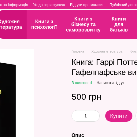
ктна інформація
Угода користувача
Відгуки про магазин
Публічний догов
Книги з
Книги
Художня
Книги з
бізнесу та
для
ітература
психології
саморозвитку
батьків
Головна
Художня література
Книг
Книга: Гаррі Потт
Гафелпафське вид
В наявності
Написати відгук
500 грн
Купити
Опис