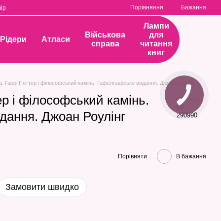
Порівняння
Бажання
ір
Лампи
Військова
для
Рідери
Атласи
справа
читання
книг
а: Гаррі Поттер і філософський камінь. Гафелпафське видання. Джоан Роулінг
ер і філософський камінь.
Артикул
00-
ання. Джоан Роулінг
290990
Порівняти
В бажання
Замовити швидко