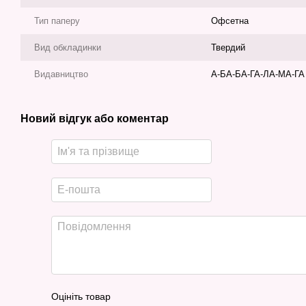
Тип паперу
Офсетна
Вид обкладинки
Твердий
Видавництво
А-БА-БА-ГА-ЛА-МА-ГА
Новий відгук або коментар
Оцініть товар