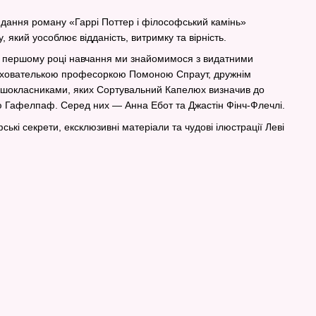
дання роману «Гаррі Поттер і філософський камінь»
 який уособлює відданість, витримку та вірність.
го першому році навчання ми знайомимося з видатними
хователькою професоркою Помоною Спраут, дружнім
шокласниками, яких Сортувальний Капелюх визначив до
ю Гафелпаф. Серед них — Анна Ебот та Джастін Фінч-Флечлі.
ькі секрети, ексклюзивні матеріали та чудові ілюстрації Леві