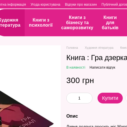
ктна інформація
Угода користувача
Відгуки про магазин
Публічний догов
Книги з
Книги
Художня
Книги з
бізнесу та
для
ітература
психології
саморозвитку
батьків
Головна
Художня література
Книг
Книга : Гра дзерка
В наявності
Написати відгук
300 грн
Купити
Опис
Давня подруга просить міс Марпл