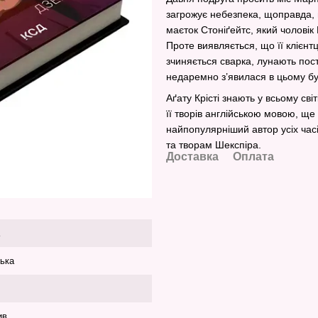
загрожує небезпека, щоправда,
маєток Стоніґейтс, який чоловік
Проте виявляється, що її клієнт
зчиняється сварка, лунають пост
недаремно з’явилася в цьому бу
Аґату Крісті знають у всьому св
її творів англійською мовою, щ
найпопулярніший автор усіх часі
та творам Шекспіра.
Доставка
Оплата
ська
ив