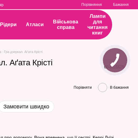
Порівняння
Бажання
ір
Лампи
Військова
для
Рідери
Атласи
справа
читання
книг
а : Гра дзеркал. Аґата Крісті
л. Аґата Крісті
Артикул
00-8115625
Порівняти
В бажання
Замовити швидко
 про допомогу. Вона впевнена, що її сестрі, Керрі Луїзі,