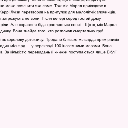
 не може пояснити яка саме. Тож міс Марпл приїжджає в
 Керрі Луїзи перетворив на притулок для малолітніх злочинців.
ці загрожують не вони. Після вечері серед гостей дому
ріли. Але справжня біда трапляється вночі... Що ж, міс Марпл
динку. Вона знайде того, хто розпочав смертельну гру!
іті як королеву детективу. Продано близько мільярда примірників
е один мільярд — у перекладі 100 іноземними мовами. Вона —
в. За кількістю перевидань її книжки поступаються лише Біблії