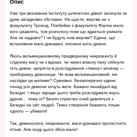
Опис
Уже три вихованки Інституту шляхетних дівчат загинули за
дуже загадкових обставин. На щастя, жертви не з
факультету Троянд. Плебейки з факультету Фіалок мало
кого цікавлять, тож розголосу поки що вдається уникати.
Але чи надовго? І чи будуть нові жертви? Єдине, що
встановили маги-дізнавачі: злочини коїть демон.
Якось вельмишановному придворному некроманту й
слідчому магу чи з відчаю, чи через власну пиху сяйнуло
геть дивне: запрягти в розслідування «темну» конячку —
приборкану демоницю. Чи знав вельмишановний, які
наслідки це матиме? Сумнівно. Беззаперечно єдине:
понад усе демони хочуть жити. Бажано якнайдалі від
Безодні. І якщо заради цього треба розслідувати якусь
дурню… чому ні? Безліч спраглих очей дивляться з
Безодні на світ людей. Темні створіння бажають тільки
одного — убивати!
Так, демонологи, некроманти, маги-дізнавачі протистоять
пітьмі. Але іноді цього збіса мало!