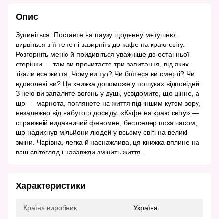
Опис
Зупиніться. Поставте на паузу щоденну метушню,
вирвіться з її тенет і зазирніть до кафе на краю світу.
Розгорніть меню й придивіться уважніше до останньої
сторінки — там ви прочитаєте три запитання, від яких
тікали все життя. Чому ви тут? Чи боїтеся ви смерті? Чи
вдоволені ви? Ця книжка допоможе у пошуках відповідей.
З нею ви запалите вогонь у душі, усвідомите, що цінне, а
що — марнота, поглянете на життя під іншим кутом зору,
незалежно від набутого досвіду. «Кафе на краю світу» —
справжній видавничий феномен, бестселер поза часом,
що надихнув мільйони людей у всьому світі на великі
зміни. Чарівна, легка й наснажлива, ця книжка вплине на
ваш світогляд і назавжди змінить життя.
Характеристики
Країна виробник
Україна