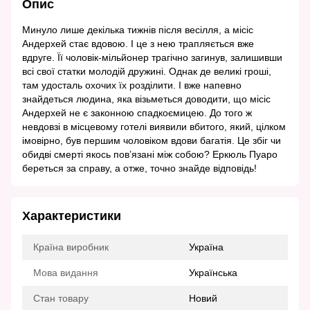
Опис
Минуло лише декілька тижнів після весілля, а місіс
Андерхей стає вдовою. І це з нею трапляється вже
вдруге. Її чоловік-мільйонер трагічно загинув, залишивши
всі свої статки молодій дружині. Однак де великі гроші,
там удосталь охочих їх розділити. І вже напевно
знайдеться людина, яка візьметься доводити, що місіс
Андерхей не є законною спадкоємицею. До того ж
невдовзі в місцевому готелі виявили вбитого, який, цілком
імовірно, був першим чоловіком вдови багатія. Це збіг чи
обидві смерті якось пов’язані між собою? Еркюль Пуаро
береться за справу, а отже, точно знайде відповідь!
Характеристики
Країна виробник
Україна
Мова видання
Українська
Стан товару
Новий