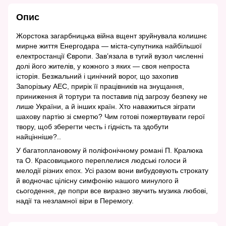
Опис
Жорстока загарбницька війна вщент зруйнувала колишнє
мирне життя Енергодара — міста-супутника найбільшої
електростанції Європи. Зав’язала в тугий вузол численні
долі його жителів, у кожного з яких — своя непроста
історія. Безжальний і цинічний ворог, що захопив
Запорізьку АЕС, прирік її працівників на знущання,
приниження й тортури та поставив під загрозу безпеку не
лише України, а й інших країн. Хто наважиться зіграти
шахову партію зі смертю? Чим готові пожертвувати герої
твору, щоб зберегти честь і гідність та здобути
найцінніше?..
У багатоплановому й поліфонічному романі П. Кралюка
та О. Красовицького переплелися людські голоси й
мелодії різних епох. Усі разом вони вибудовують строкату
й водночас цілісну симфонію нашого минулого й
сьогодення, де попри все виразно звучить музика любові,
надії та незламної віри в Перемогу.