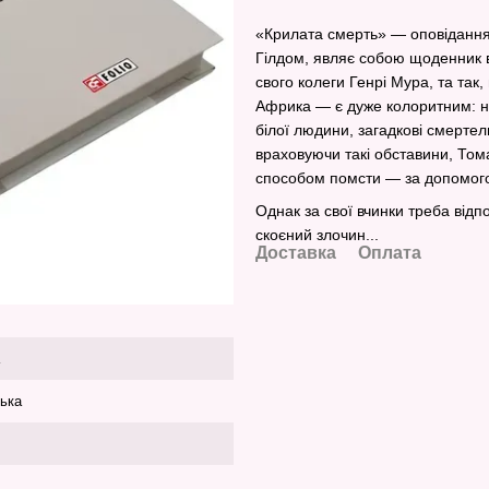
«Крилата смерть» — оповідання 
Гілдом, являє собою щоденник в
свого колеги Генрі Мура, та та
Африка — є дуже колоритним: не
білої людини, загадкові смертел
враховуючи такі обставини, Том
способом помсти — за допомого
Однак за свої вчинки треба відп
скоєний злочин...
Доставка
Оплата
ська