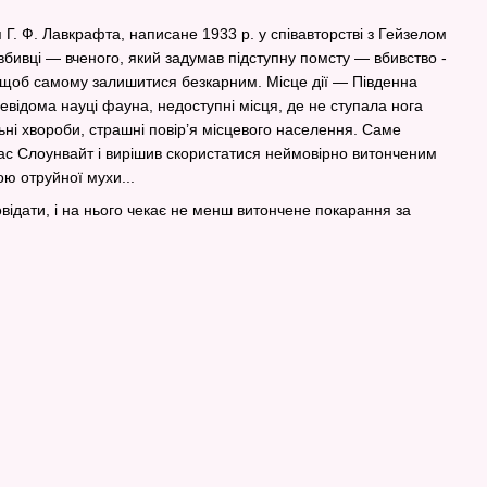
Г. Ф. Лавкрафта, написане 1933 р. у співавторстві з Гейзелом
бивці — вченого, який задумав підступну помсту — вбивство ­
к, щоб самому залишитися безкарним. Місце дії — Південна
відома науці фауна, недоступні місця, де не ступала нога
ьні хвороби, страшні повір’я місцевого населення. Саме
ас Слоунвайт і вирішив скористатися неймовірно витонченим
ю отруйної мухи...
овідати, і на нього чекає не менш витончене покарання за