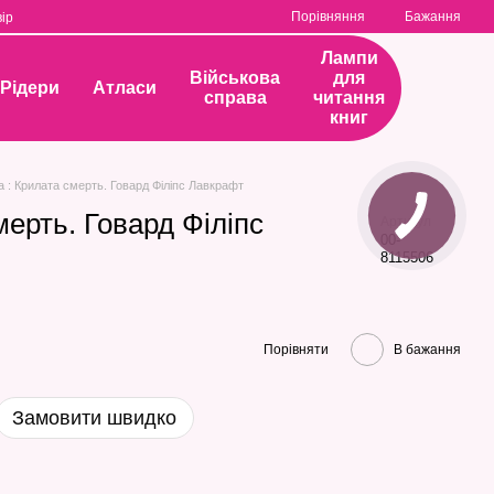
Порівняння
Бажання
ір
Лампи
Військова
для
Рідери
Атласи
справа
читання
книг
а : Крилата смерть. Говард Філіпс Лавкрафт
мерть. Говард Філіпс
Артикул
00-
8115506
Порівняти
В бажання
Замовити швидко