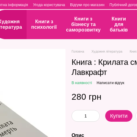
ктна інформація
Угода користувача
Відгуки про магазин
Публічний догов
Книги з
Книги
Художня
Книги з
бізнесу та
для
ітература
психології
саморозвитку
батьків
Головна
Художня література
Книг
Книга : Крилата с
Лавкрафт
В наявності
Написати відгук
280 грн
Купити
Опис