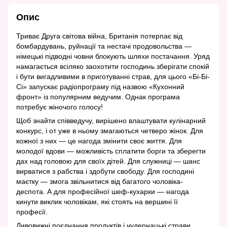
Опис
Триває Друга світова війна, Британія потерпає від
бомбардувань, руйнації та нестачі продовольства —
німецькі підводні човни блокують шляхи постачання. Уряд
намагається всіляко заохотити господинь зберігати спокій
і бути вигадливими в приготуванні страв, для цього «Бі-Бі-
Сі» запускає радіопрограму під назвою «Кухонний
фронт» із популярним ведучим. Однак програма
потребує жіночого голосу!
Щоб знайти співведучу, вирішено влаштувати кулінарний
конкурс, і от уже в ньому змагаються четверо жінок. Для
кожної з них — це нагода змінити своє життя. Для
молодої вдови — можливість сплатити борги та зберегти
дах над головою для своїх дітей. Для служниці — шанс
вирватися з рабства і здобути свободу. Для господині
маєтку — змога звільнитися від багатого чоловіка-
деспота. А для професійної шеф-кухарки — нагода
кинути виклик чоловікам, які стоять на вершині її
професії.
Дивовижні поєднання продуктів і чудернацькі страви,