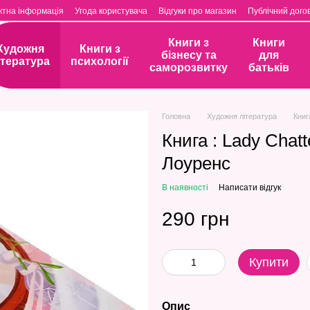
ктна інформація
Угода користувача
Відгуки про магазин
Публічний догов
Книги з
Книги
Художня
Книги з
бізнесу та
для
ітература
психології
саморозвитку
батьків
Головна
Художня література
Книг
Книга : Lady Chatt
Лоуренс
В наявності
Написати відгук
290 грн
Купити
Опис