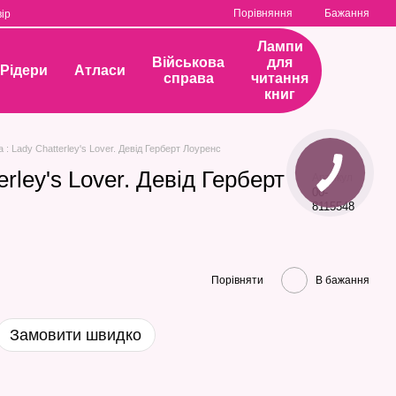
Порівняння
Бажання
ір
Лампи
Військова
для
Рідери
Атласи
справа
читання
книг
а : Lady Chatterley's Lover. Девід Герберт Лоуренс
erley's Lover. Девід Герберт
Артикул
00-
8115548
Порівняти
В бажання
Замовити швидко