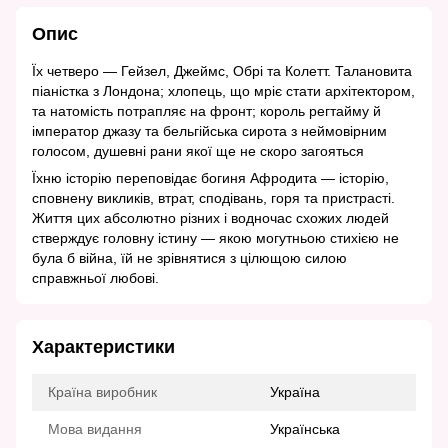
Опис
Їх четверо — Гейзел, Джеймс, Обрі та Колетт. Талановита
піаністка з Лондона; хлопець, що мріє стати архітектором,
та натомість потрапляє на фронт; король регтайму й
імператор джазу та бельгійська сирота з неймовірним
голосом, душевні рани якої ще не скоро загояться
Їхню історію переповідає богиня Афродита — історію,
сповнену викликів, втрат, сподівань, горя та пристрасті.
Життя цих абсолютно різних і водночас схожих людей
стверждує головну істину — якою могутньою стихією не
була б війна, їй не зрівнятися з цілющою силою
справжньої любові.
Характеристики
Країна виробник
Україна
Мова видання
Українська