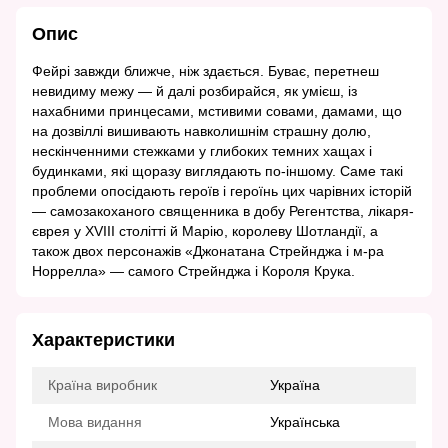
Опис
Фейрі завжди ближче, ніж здається. Буває, перетнеш
невидиму межу — й далі розбирайся, як умієш, із
нахабними принцесами, мстивими совами, дамами, що
на дозвіллі вишивають навколишнім страшну долю,
нескінченними стежками у глибоких темних хащах і
будинками, які щоразу виглядають по-іншому. Саме такі
проблеми опосідають героїв і героїнь цих чарівних історій
— самозакоханого священника в добу Регентства, лікаря-
єврея у XVIII столітті й Марію, королеву Шотландії, а
також двох персонажів «Джонатана Стрейнджа і м-ра
Норрелла» — самого Стрейнджа і Короля Крука.
Характеристики
Країна виробник
Україна
Мова видання
Українська