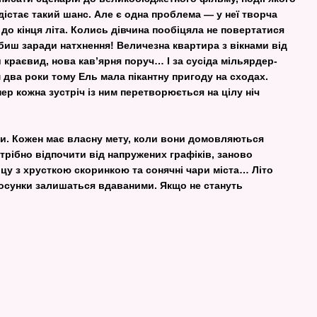
дістає такий шанс. Але є одна проблема — у неї творча
 до кінця літа. Колись дівчина пообіцяла не повертатися
биш заради натхнення! Величезна квартира з вікнами від
й краєвид, нова кав’ярня поруч… І за сусіда мільярдер-
 два роки тому Ель мала пікантну пригоду на сходах.
ер кожна зустріч із ним перетворюється на цілу ніч
ми. Кожен має власну мету, коли вони домовляються
трібно відпочити від напружених графіків, заново
іцу з хрусткою скоринкою та сонячні чари міста… Літо
 стосунки залишаться вдаваними. Якщо не стануть