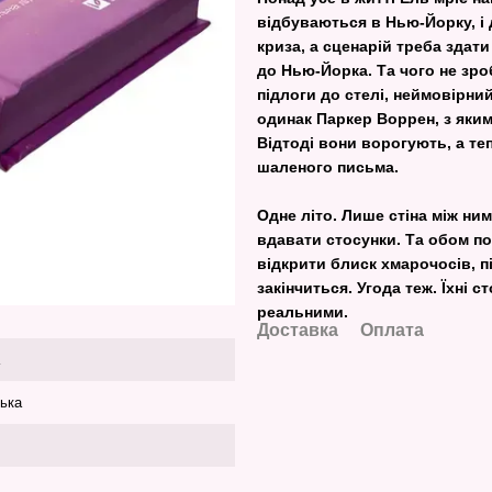
відбуваються в Нью-Йорку, і 
криза, а сценарій треба здати
до Нью-Йорка. Та чого не зро
підлоги до стелі, неймовірни
одинак Паркер Воррен, з яким
Відтоді вони ворогують, а теп
шаленого письма.
Одне літо. Лише стіна між ни
вдавати стосунки. Та обом по
відкрити блиск хмарочосів, п
закінчиться. Угода теж. Їхні
реальними.
Доставка
Оплата
ська