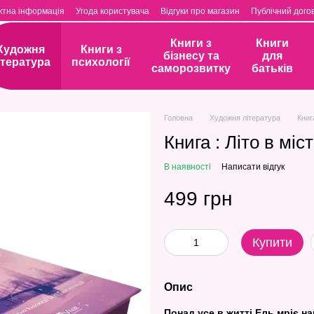
ктна інформація
Угода користувача
Відгуки про магазин
Публічний догов
Книги з
Книги
Художня
Книги з
бізнесу та
для
ітература
психології
саморозвитку
батьків
Головна
Художня література
Книга
Книга : Літо в міст
В наявності
Написати відгук
499 грн
Купити
Опис
Понад усе в житті Ель мріє н