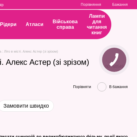
Порівняння
Бажання
ір
Лампи
Військова
для
Рідери
Атласи
справа
читання
книг
 : Літо в місті. Алекс Астер (зі зрізом)
і. Алекс Астер (зі зрізом)
Артикул
00-768549
Порівняти
В бажання
Замовити швидко
аписати сценарій до великобюджетного фільму, події якого