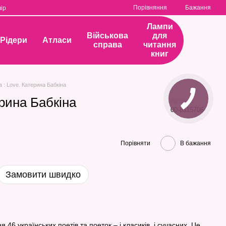
Порівняння
Бажання
ір
Лампи
Військова
для
Рідери
Атласи
справа
читання
книг
а : Love. Катерина Бабкіна
ерина Бабкіна
Артикул
00-8115706
Порівняти
В бажання
Замовити швидко
я 46 українських поетів та поеток – і класиків, і сучасних. Це