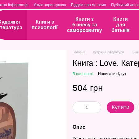
ктна інформація
Угода користувача
Відгуки про магазин
Публічний догов
Книги з
Книги
Художня
Книги з
бізнесу та
для
ітература
психології
саморозвитку
батьків
Головна
Художня література
Книг
Книга : Love. Кат
В наявності
Написати відгук
504 грн
Купити
Опис
Книга Love – це вірші про коханн