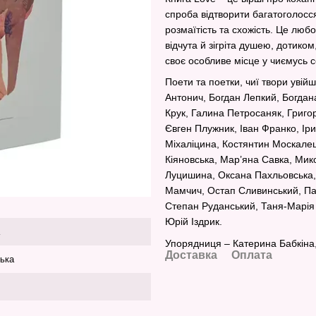
спроба відтворити багатоголосся
розмаїтість та схожість. Це любо
відчута й зігріта душею, дотиком
своє особливе місце у чиємусь с
Поети та поетки, чиї твори увій
Антонич, Богдан Лепкий, Богдан
Крук, Галина Петросаняк, Григо
Євген Плужник, Іван Франко, Ір
Міхаліцина, Костянтин Москалец
Кіяновська, Мар’яна Савка, Мик
Луцишина, Оксана Пахльовська,
Мамчич, Остап Сливинський, Пав
Степан Руданський, Таня-Марія
Юрій Іздрик.
Упорядниця – Катерина Бабкіна,
Доставка
Оплата
ська