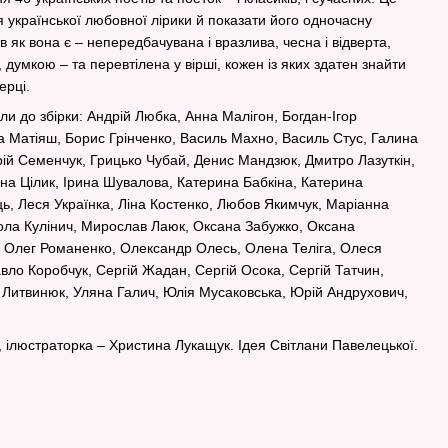
 української любовної лірики й показати його одночасну
в як вона є – непередбачувана і вразлива, чесна і відверта,
, думкою – та перевтілена у вірші, кожен із яких здатен знайти
ерці.
шли до збірки: Андрій Любка, Анна Малігон, Богдан-Ігор
а Матіяш, Борис Грінченко, Василь Махно, Василь Стус, Галина
рій Семенчук, Грицько Чубай, Денис Мандзюк, Дмитро Лазуткін,
ина Цілик, Ірина Шувалова, Катерина Бабкіна, Катерина
ь, Леся Українка, Ліна Костенко, Любов Якимчук, Маріанна
ола Кулінич, Мирослав Лаюк, Оксана Забужко, Оксана
 Олег Романенко, Олександр Олесь, Олена Теліга, Олеся
ло Коробчук, Сергій Жадан, Сергій Осока, Сергій Татчин,
 Литвинюк, Уляна Галич, Юлія Мусаковська, Юрій Андрухович,
 ілюстраторка – Христина Лукащук. Ідея Світлани Павелецької.