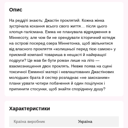
Опис
На реддіті знають: Джастін проклятий. Кожна жінка
зустрічала кохання всього свого життя… після цього
хлопця-талісмана. Емма не планувала відрядження в
Міннесоту, але чом би не орендувати історичний котедж
на острові посеред озера Міннетонка, щоб звільнитися
від власного прокляття «колишньої перед тією самою» у
приємній компанії товариша в нещасті й найкращої
подруги? Це мав би бути роман лише на літо —
взаємознищення двох проклять. Невже поява на сцені
токсичної Емминої матері і невлаштованих Джастінових
молодших брата й сестер розладнає «не закоханим»
плани урвати чотири побачення й один поцілунок і
припинити стосунки, щоб знайти споріднену душу?
Характеристики
Країна виробник
Україна