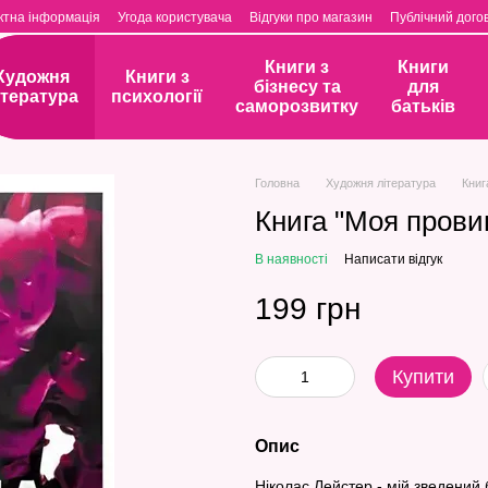
ктна інформація
Угода користувача
Відгуки про магазин
Публічний догов
Книги з
Книги
Художня
Книги з
бізнесу та
для
ітература
психології
саморозвитку
батьків
Головна
Художня література
Книг
Книга "Моя прови
В наявності
Написати відгук
199 грн
Купити
Опис
Ніколас Лейстер - мій зведений бр