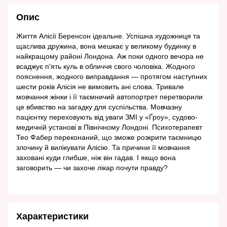
Опис
Життя Алісії Беренсон ідеальне. Успішна художниця та
щаслива дружина, вона мешкає у великому будинку в
найкращому районі Лондона. Аж поки одного вечора не
всаджує п'ять куль в обличчя свого чоловіка. Жодного
пояснення, жодного виправдання — протягом наступних
шести років Алісія не вимовить ані слова. Тривале
мовчання жінки і її таємничий автопортрет перетворили
це вбивство на загадку для суспільства. Мовчазну
пацієнтку переховують від уваги ЗМІ у «Ґроу», судово-
медичній установі в Північному Лондоні. Психотерапевт
Тео Фабер переконаний, що зможе розкрити таємницю
злочину й вилікувати Алісію. Та причини її мовчання
заховані куди глибше, ніж він гадав. І якщо вона
заговорить — чи захоче лікар почути правду?
Характеристики