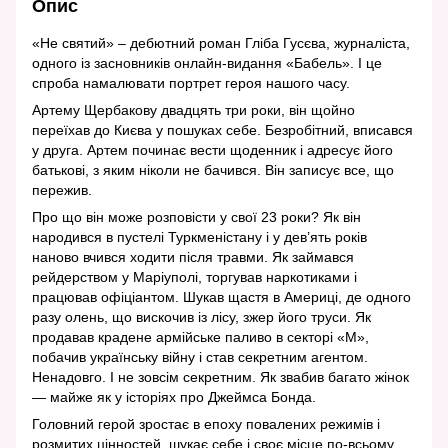
Опис
«Не святий» – дебютний роман Гліба Гусєва, журналіста,
одного із засновників онлайн-видання «Бабель». І це
спроба намалювати портрет героя нашого часу.
Артему Щербакову двадцять три роки, він щойно
переїхав до Києва у пошуках себе. Безробітний, вписався
у друга. Артем починає вести щоденник і адресує його
батькові, з яким ніколи не бачився. Він записує все, що
пережив.
Про що він може розповісти у свої 23 роки? Як він
народився в пустелі Туркменістану і у дев’ять років
наново вчився ходити після травми. Як займався
рейдерством у Маріуполі, торгував наркотиками і
працював офіціантом. Шукав щастя в Америці, де одного
разу олень, що вискочив із лісу, зжер його труси. Як
продавав крадене армійське паливо в секторі «М»,
побачив українську війну і став секретним агентом.
Ненадовго. І не зовсім секретним. Як звабив багато жінок
— майже як у історіях про Джеймса Бонда.
Головний герой зростає в епоху повалених режимів і
розмитих цінностей, шукає себе і своє місце по-всьому