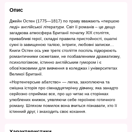
Опис
Джейн Остен (1775—1817) по праву вважають «першою
леді» англійської літератури. Світ її романів – це дещо
загадкова атмосфера Британії початку ХІХ століття,
привабливі герої, складні правила пристойності, ошатні
сукні із завищеною талією, інтриги, любовні записки…
Книги Остен ось уже третє століття поспіль підкорюють
романтичними сюжетами, не позбавленими драматизму,
психологізмом, істинно англійським гумором і є
обов’язковими для вивчення в коледжах і університетах
Великої Британії.
«Нортенгерське абатство» — легка, захоплююча та
смішна історія про сімнадцятирічну дівчину, яка занадто
серйозно сприймає все, про що читає на сторінках
улюблених книжок, уявляючи себе героїнею готичного
роману. Шляхом помилок вона вчиться пізнавати, хто її
істинний друг, і знаходить своє кохання.
Характеристики