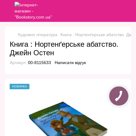
Художня література
Книга : Нортенґерське абатство. Дже
Книга : Нортенґерське абатство.
Джейн Остен
Артикул:
00-8115633
Написати відгук
НОВИНКА