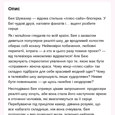
Опис
Бея Шумахер — відома стильна «плюс-сайз»-блогерка. У
Беї чудові друзі, натовпи фанатів і… вщент розбите
серце.
Як і мільйони глядачів по всій країні, Бея з захватом
дивиться популярне реаліті-шоу, де вродливий холостяк
обирає собі кохану. Неймовірні побачення, любовні
перипетії, інтрига — а хто ж цього разу покине проєкт? —
від телевізора неможливо відірватися! Але Бею
засмучують стереотипні уявлення про те, якою має бути
«справжня» жіноча краса. Чому жінці-«плюс-сайз» так
складно підібрати для себе красивий модний одяг? Чому
в телевізійні шоу запрошують лише худорлявих? Невже
бути повненькою — це щось ганебне і нездорове?
Несподівано Бея отримує цікаве запрошення: продюсери
реаліті-шоу хочуть, аби вона стала його наступною зіркою
в оточенні чоловіків, які змагатимуться за її серце.
Перебуваючи під прицілом камер, дівчина розуміє, що
все набагато складніше, ніж вона очікувала. Бея
потрапляє у вир розкішної моди, інтернет-хейтерів,