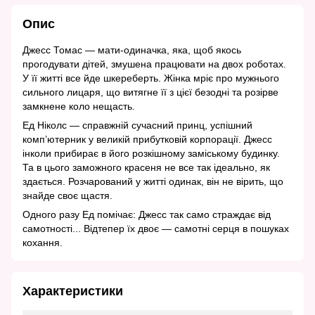
Опис
Джесс Томас — мати-одиначка, яка, щоб якось
прогодувати дітей, змушена працювати на двох роботах.
У її житті все йде шкереберть. Жінка мріє про мужнього
сильного лицаря, що витягне її з цієї безодні та розірве
замкнене коло нещасть.
Ед Ніколс — справжній сучасний принц, успішний
комп’ютерник у великій прибутковій корпорації. Джесс
інколи прибирає в його розкішному заміському будинку.
Та в цього заможного красеня не все так ідеально, як
здається. Розчарований у житті одинак, він не вірить, що
знайде своє щастя.
Одного разу Ед помічає: Джесс так само страждає від
самотності... Відтепер їх двоє — самотні серця в пошуках
кохання.
Характеристики