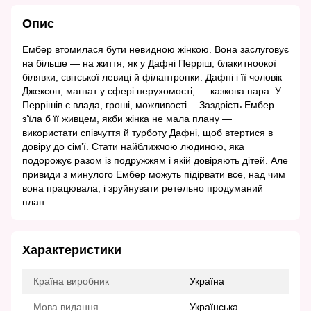
Опис
Ембер втомилася бути невидною жінкою. Вона заслуговує
на більше — на життя, як у Дафні Перріш, блакитноокої
білявки, світської левиці й філантропки. Дафні і її чоловік
Джексон, магнат у сфері нерухомості, — казкова пара. У
Перрішів є влада, гроші, можливості… Заздрість Ембер
з’їла б її живцем, якби жінка не мала плану —
використати співчуття й турботу Дафні, щоб втертися в
довіру до сім’ї. Стати найближчою людиною, яка
подорожує разом із подружжям і якій довіряють дітей. Але
привиди з минулого Ембер можуть підірвати все, над чим
вона працювала, і зруйнувати ретельно продуманий
план.
Характеристики
Країна виробник
Україна
Мова видання
Українська