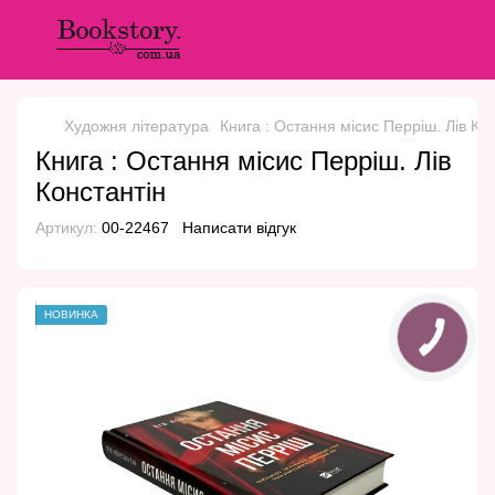
Художня література
Книга : Остання місис Перріш. Лів Ко
Книга : Остання місис Перріш. Лів
Константін
Артикул:
00-22467
Написати відгук
НОВИНКА