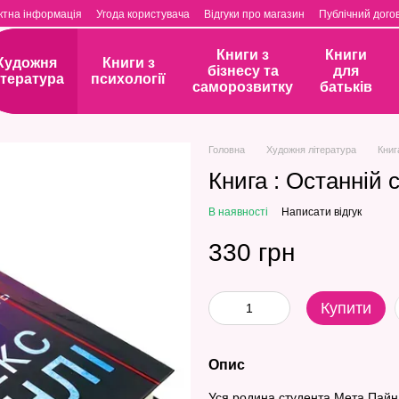
ктна інформація
Угода користувача
Відгуки про магазин
Публічний догов
Книги з
Книги
Художня
Книги з
бізнесу та
для
ітература
психології
саморозвитку
батьків
Головна
Художня література
Книг
Книга : Останній 
В наявності
Написати відгук
330 грн
Купити
Опис
Уся родина студента Мета Пайн