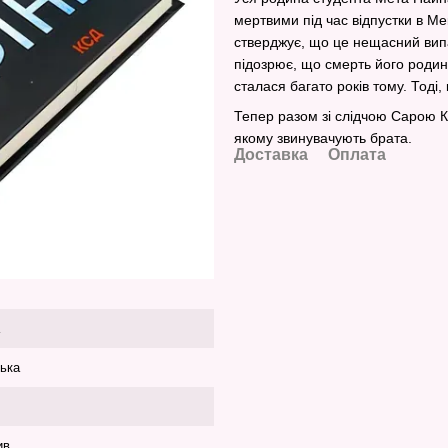
мертвими під час відпустки в Мек
стверджує, що це нещасний випад
підозрює, що смерть його родин
сталася багато років тому. Тоді, 
Тепер разом зі слідчою Сарою К
якому звинувачують брата.
Доставка
Оплата
ська
ив