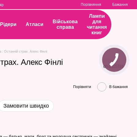
Порівняння
Бажання
ір
Лампи
Військова
для
Рідери
Атласи
справа
читання
книг
а : Останній страх. Алекс Фінлі
страх. Алекс Фінлі
Артикул
00-8115748
Порівняти
В бажання
Замовити швидко
а — батько, мати, брат та молодша сестричка — знайдені