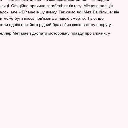
сиці. Офіційна причина загибелі: витік газу. Місцева поліція
ок, але ФБР має іншу думку. Так само як і Мет. Ба більше: він
и може бути якось пов’язана з іншою смертю. Тією, що
коли однієї ночі його рідний брат вбив свою вагітну подругу...
еллер Мет має відкопати моторошну правду про злочин, у