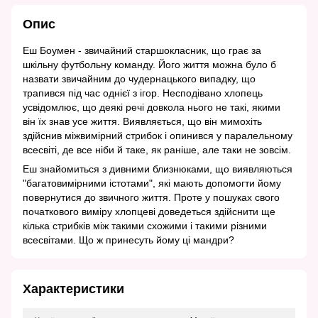
Опис
Еш Боумен - звичайний старшокласник, що грає за
шкільну футбольну команду. Його життя можна було б
назвати звичайним до чудернацького випадку, що
трапився під час однієї з ігор. Несподівано хлопець
усвідомлює, що деякі речі довкола нього не такі, якими
він їх знав усе життя. Виявляється, що він мимохіть
здійснив міжвимірний стрибок і опинився у паралельному
всесвіті, де все ніби й таке, як раніше, але таки не зовсім.
Еш знайомиться з дивними близнюками, що виявляються
"багатовимірними істотами", які мають допомогти йому
повернутися до звичного життя. Проте у пошуках свого
початкового виміру хлопцеві доведеться здійснити ще
кілька стрибків між такими схожими і такими різними
всесвітами. Що ж принесуть йому ці мандри?
Характеристики