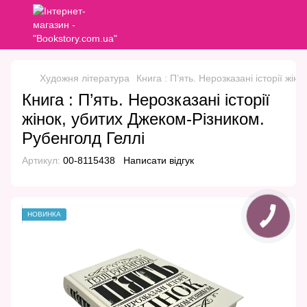
Художня література
Книга : П’ять. Нерозказані історії жі
Книга : П’ять. Нерозказані історії
жінок, убитих Джеком-Різником.
Рубенголд Геллі
Артикул:
00-8115438
Написати відгук
НОВИНКА