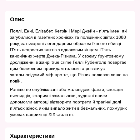
Опис
Поллі, Енні, Елізабет, Кетрін і Мері Джейн - п'ять імен, які
загубилися в газетних хроніках та поліційних звітах 1888
року, затьмарені легендарним образом їхнього вбивці.
П'ять непростих життів з однаковим кінцем. П'ять
канонічних жертв Джека-Різника. У своєму ґрунтовному
дослідженні в жанрі true crime Геллі Рубенголд повертає
цим безмовним привидам голоси та розвінчує
загальновідомий міф про те, що Різник полював лише на
повій.
Раніше не опубліковані або маловідомі факти, спогади
очевидців, історичні замальовки, художні описи
допомогли авторці відтворити портрети й трагічні долі
п'ятьох жінок, яким випало жити в безжальних, похмурих
умовах наприкінці ХІХ століття.
Характеристики