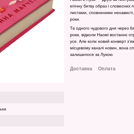
епічну битву образ і словесних 
листами, сповненими ненависті, 
роки.
Та одного чудового дня через б
роки, відколи Наомі востаннє от
усе. Але коли новий конверт з'я
місцевому каналі новин, вона с
залишилося за Лукою.
Доставка
Оплата
ська