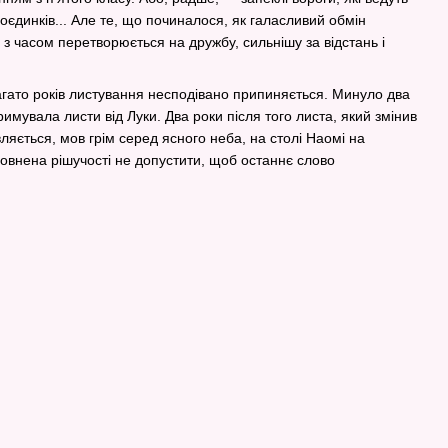
поєдинків... Але те, що починалося, як галасливий обмін
з часом перетворюється на дружбу, сильнішу за відстань і
агато років листування несподівано припиняється. Минуло два
римувала листи від Луки. Два роки після того листа, який змінив
вляється, мов грім серед ясного неба, на столі Наомі на
повнена рішучості не допустити, щоб останнє слово