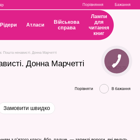
Порівняння
Бажання
ір
Лампи
Військова
для
Рідери
Атласи
справа
читання
книг
а: Пошта ненависті. Донна Марчетті
ависті. Донна Марчетті
Артикул
00-867575
Порівняти
В бажання
Замовити швидко
нням з п'ятого класу. Або, радше, — запеклі вороги, які ведуть