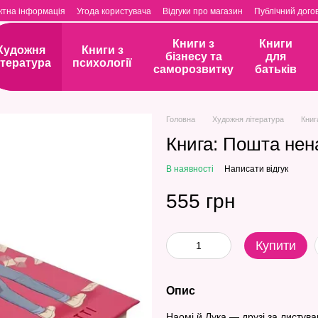
ктна інформація
Угода користувача
Відгуки про магазин
Публічний догов
Книги з
Книги
Художня
Книги з
бізнесу та
для
ітература
психології
саморозвитку
батьків
Головна
Художня література
Книг
Книга: Пошта нен
В наявності
Написати відгук
555 грн
Купити
Опис
Наомі й Лука — друзі за листува