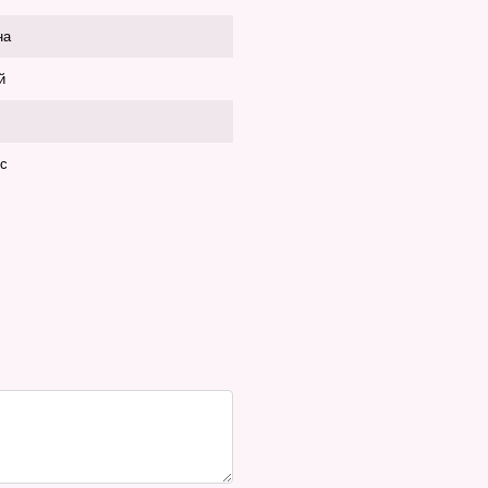
на
й
с