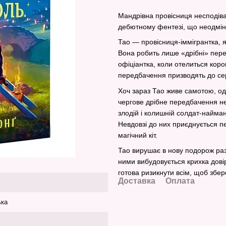
Мандрівна провісниця несподів
дебютному фентезі, що неодмін
Тао — провісниця-іммігрантка, 
Вона робить лише «дрібні» пере
офіціантка, коли отелиться коро
передбачення призводять до се
Хоч зараз Тао живе самотою, од
чергове дрібне передбачення н
злодій і колишній солдат-найман
Невдовзі до них приєднується пе
магічний кіт.
Тао вирушає в нову подорож раз
ними вибудовується крихка довір
готова ризикнути всім, щоб збер
Доставка
Оплата
ька