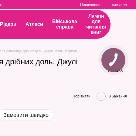
Порівняння
Бажання
ір
Лампи
Військова
для
Рідери
Атласи
справа
читання
книг
а : Провісниця дрібних доль. Джулі Леонґ (зі зрізом)
я дрібних доль. Джулі
Артикул
00-
8113465
Порівняти
В бажання
Замовити швидко