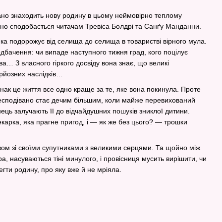
ано знаходить нову родину в цьому неймовірно теплому
но сподобається читачам Тревіса Болдрі та Санґу Манданни.
яка подорожує від селища до селища в товаристві вірного мула.
дбачення: чи випаде наступного тижня град, кого поцілує
ва… З власного гіркого досвіду вона знає, що великі
рйозних наслідків…
нак це життя все одно краще за те, яке вона покинула. Проте
есподівано стає дечим більшим, коли майже перевихований
ець залучають її до відчайдушних пошуків зниклої дитини.
карка, яка прагне пригод, і — як же без цього? — трошки
ом зі своїми супутниками з великими серцями. Та щойно між
а, насуваються тіні минулого, і провісниця мусить вирішити, чи
егти родину, про яку вже й не мріяла.