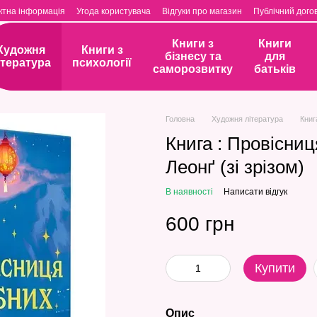
ктна інформація
Угода користувача
Відгуки про магазин
Публічний догов
Книги з
Книги
Художня
Книги з
бізнесу та
для
ітература
психології
саморозвитку
батьків
Головна
Художня література
Книг
Книга : Провісниц
Леонґ (зі зрізом)
В наявності
Написати відгук
600 грн
Купити
Опис